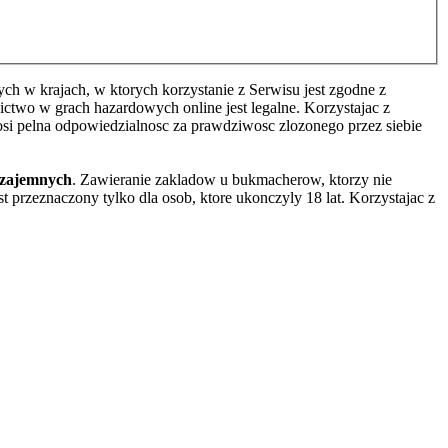
h w krajach, w ktorych korzystanie z Serwisu jest zgodne z
two w grach hazardowych online jest legalne. Korzystajac z
osi pelna odpowiedzialnosc za prawdziwosc zlozonego przez siebie
wzajemnych
. Zawieranie zakladow u bukmacherow, ktorzy nie
 przeznaczony tylko dla osob, ktore ukonczyly 18 lat. Korzystajac z