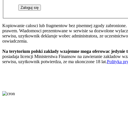
Kopiowanie calosci lub fragmentow bez pisemnej zgody zabronione. 
prawem. Wiadomosci prezentowane w serwisie sa dozwolone wylaczni
serwisu, uzytkownik deklaruje wobec administratora, ze uczestnictw
oswiadczenia.
Na terytorium polski zaklady wzajemne moga oferowac jedynie 
posiadaja licencji Ministerstwa Finansow na zawieranie zakladow wza
serwisu, uzytkownik potwierdza, ze ma ukonczone 18 lat.
Polityka pr