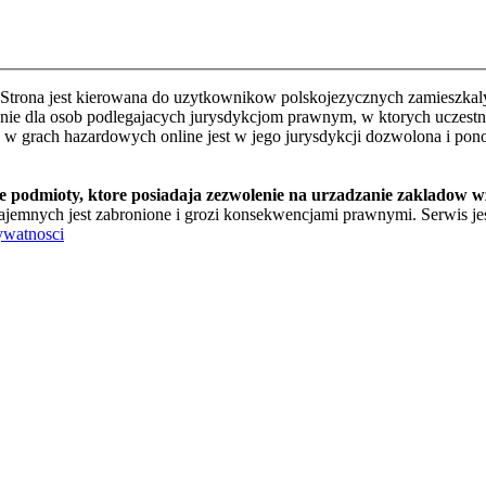
Strona jest kierowana do uzytkownikow polskojezycznych zamieszkalyc
e dla osob podlegajacych jurysdykcjom prawnym, w ktorych uczestnic
o w grach hazardowych online jest w jego jurysdykcji dozwolona i pon
te podmioty, ktore posiadaja zezwolenie na urzadzanie zakladow 
jemnych jest zabronione i grozi konsekwencjami prawnymi. Serwis jest
ywatnosci