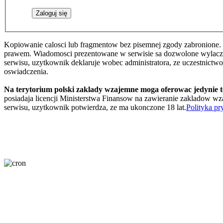
Kopiowanie calosci lub fragmentow bez pisemnej zgody zabronione. 
prawem. Wiadomosci prezentowane w serwisie sa dozwolone wylaczni
serwisu, uzytkownik deklaruje wobec administratora, ze uczestnictw
oswiadczenia.
Na terytorium polski zaklady wzajemne moga oferowac jedynie 
posiadaja licencji Ministerstwa Finansow na zawieranie zakladow wza
serwisu, uzytkownik potwierdza, ze ma ukonczone 18 lat.
Polityka pr