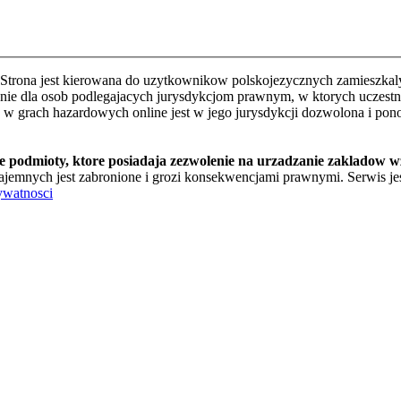
Strona jest kierowana do uzytkownikow polskojezycznych zamieszkalyc
e dla osob podlegajacych jurysdykcjom prawnym, w ktorych uczestnic
o w grach hazardowych online jest w jego jurysdykcji dozwolona i pon
te podmioty, ktore posiadaja zezwolenie na urzadzanie zakladow 
jemnych jest zabronione i grozi konsekwencjami prawnymi. Serwis jest
ywatnosci