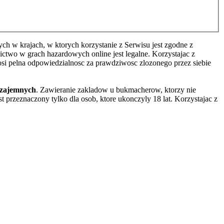
h w krajach, w ktorych korzystanie z Serwisu jest zgodne z
two w grach hazardowych online jest legalne. Korzystajac z
osi pelna odpowiedzialnosc za prawdziwosc zlozonego przez siebie
wzajemnych
. Zawieranie zakladow u bukmacherow, ktorzy nie
 przeznaczony tylko dla osob, ktore ukonczyly 18 lat. Korzystajac z