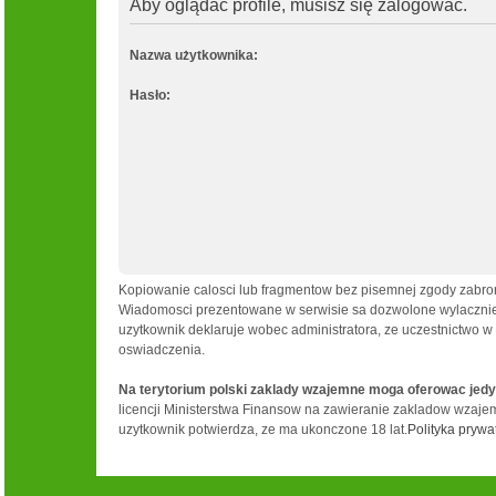
Aby oglądać profile, musisz się zalogować.
Nazwa użytkownika:
Hasło:
Kopiowanie calosci lub fragmentow bez pisemnej zgody zabron
Wiadomosci prezentowane w serwisie sa dozwolone wylacznie d
uzytkownik deklaruje wobec administratora, ze uczestnictwo w
oswiadczenia.
Na terytorium polski zaklady wzajemne moga oferowac jedy
licencji Ministerstwa Finansow na zawieranie zakladow wzajemn
uzytkownik potwierdza, ze ma ukonczone 18 lat.
Polityka prywa