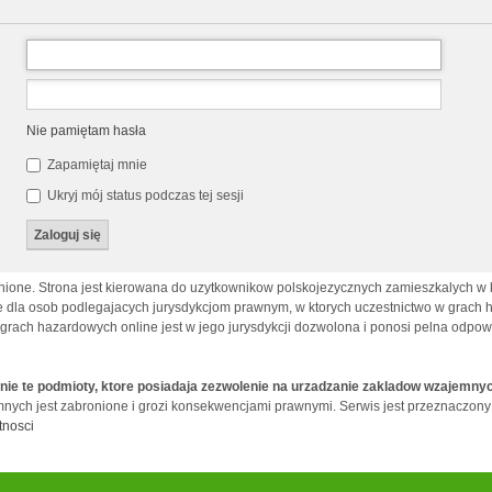
Nie pamiętam hasła
Zapamiętaj mnie
Ukryj mój status podczas tej sesji
ione. Strona jest kierowana do uzytkownikow polskojezycznych zamieszkalych w kr
la osob podlegajacych jurysdykcjom prawnym, w ktorych uczestnictwo w grach haz
 grach hazardowych online jest w jego jurysdykcji dozwolona i ponosi pelna odpo
nie te podmioty, ktore posiadaja zezwolenie na urzadzanie zakladow wzajemny
ych jest zabronione i grozi konsekwencjami prawnymi. Serwis jest przeznaczony tyl
tnosci