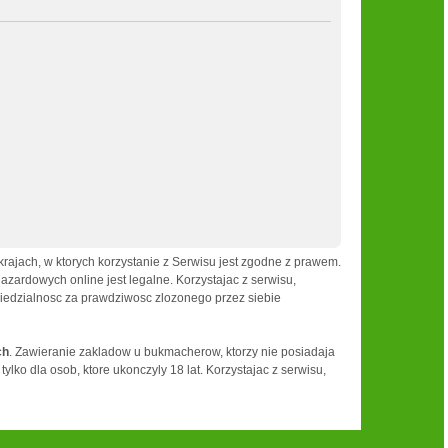
ajach, w ktorych korzystanie z Serwisu jest zgodne z prawem.
ardowych online jest legalne. Korzystajac z serwisu,
wiedzialnosc za prawdziwosc zlozonego przez siebie
ch
. Zawieranie zakladow u bukmacherow, ktorzy nie posiadaja
ko dla osob, ktore ukonczyly 18 lat. Korzystajac z serwisu,