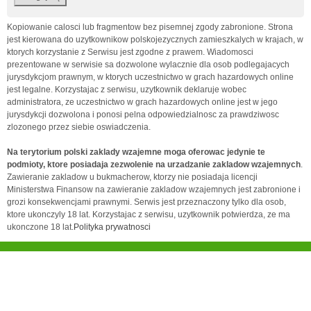
Kopiowanie calosci lub fragmentow bez pisemnej zgody zabronione. Strona
jest kierowana do uzytkownikow polskojezycznych zamieszkalych w krajach, w
ktorych korzystanie z Serwisu jest zgodne z prawem. Wiadomosci
prezentowane w serwisie sa dozwolone wylacznie dla osob podlegajacych
jurysdykcjom prawnym, w ktorych uczestnictwo w grach hazardowych online
jest legalne. Korzystajac z serwisu, uzytkownik deklaruje wobec
administratora, ze uczestnictwo w grach hazardowych online jest w jego
jurysdykcji dozwolona i ponosi pelna odpowiedzialnosc za prawdziwosc
zlozonego przez siebie oswiadczenia.
Na terytorium polski zaklady wzajemne moga oferowac jedynie te
podmioty, ktore posiadaja zezwolenie na urzadzanie zakladow wzajemnych
.
Zawieranie zakladow u bukmacherow, ktorzy nie posiadaja licencji
Ministerstwa Finansow na zawieranie zakladow wzajemnych jest zabronione i
grozi konsekwencjami prawnymi. Serwis jest przeznaczony tylko dla osob,
ktore ukonczyly 18 lat. Korzystajac z serwisu, uzytkownik potwierdza, ze ma
ukonczone 18 lat.
Polityka prywatnosci