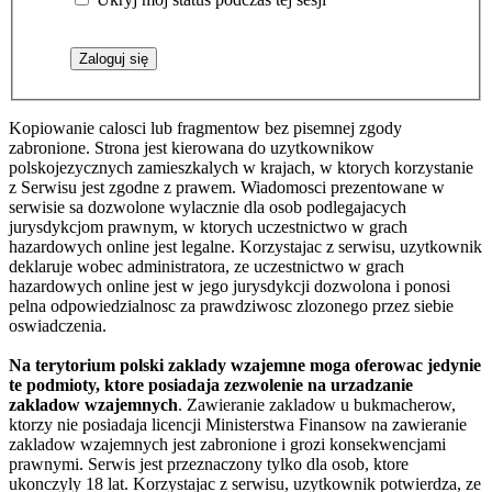
Kopiowanie calosci lub fragmentow bez pisemnej zgody
zabronione. Strona jest kierowana do uzytkownikow
polskojezycznych zamieszkalych w krajach, w ktorych korzystanie
z Serwisu jest zgodne z prawem. Wiadomosci prezentowane w
serwisie sa dozwolone wylacznie dla osob podlegajacych
jurysdykcjom prawnym, w ktorych uczestnictwo w grach
hazardowych online jest legalne. Korzystajac z serwisu, uzytkownik
deklaruje wobec administratora, ze uczestnictwo w grach
hazardowych online jest w jego jurysdykcji dozwolona i ponosi
pelna odpowiedzialnosc za prawdziwosc zlozonego przez siebie
oswiadczenia.
Na terytorium polski zaklady wzajemne moga oferowac jedynie
te podmioty, ktore posiadaja zezwolenie na urzadzanie
zakladow wzajemnych
. Zawieranie zakladow u bukmacherow,
ktorzy nie posiadaja licencji Ministerstwa Finansow na zawieranie
zakladow wzajemnych jest zabronione i grozi konsekwencjami
prawnymi. Serwis jest przeznaczony tylko dla osob, ktore
ukonczyly 18 lat. Korzystajac z serwisu, uzytkownik potwierdza, ze