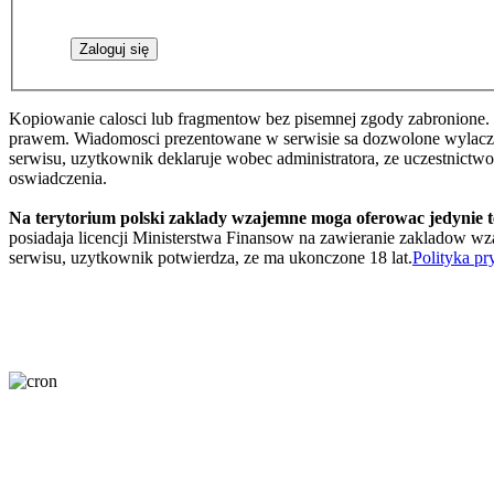
Kopiowanie calosci lub fragmentow bez pisemnej zgody zabronione. 
prawem. Wiadomosci prezentowane w serwisie sa dozwolone wylaczni
serwisu, uzytkownik deklaruje wobec administratora, ze uczestnictw
oswiadczenia.
Na terytorium polski zaklady wzajemne moga oferowac jedynie 
posiadaja licencji Ministerstwa Finansow na zawieranie zakladow wza
serwisu, uzytkownik potwierdza, ze ma ukonczone 18 lat.
Polityka pr