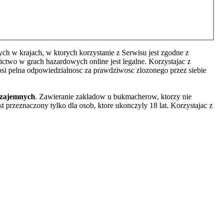
h w krajach, w ktorych korzystanie z Serwisu jest zgodne z
two w grach hazardowych online jest legalne. Korzystajac z
osi pelna odpowiedzialnosc za prawdziwosc zlozonego przez siebie
wzajemnych
. Zawieranie zakladow u bukmacherow, ktorzy nie
 przeznaczony tylko dla osob, ktore ukonczyly 18 lat. Korzystajac z