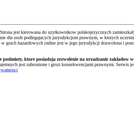
Strona jest kierowana do uzytkownikow polskojezycznych zamieszkalyc
e dla osob podlegajacych jurysdykcjom prawnym, w ktorych uczestnic
o w grach hazardowych online jest w jego jurysdykcji dozwolona i pon
te podmioty, ktore posiadaja zezwolenie na urzadzanie zakladow 
jemnych jest zabronione i grozi konsekwencjami prawnymi. Serwis jest
ywatnosci