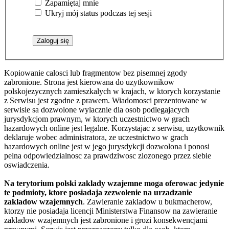
Zapamiętaj mnie
Ukryj mój status podczas tej sesji
Kopiowanie calosci lub fragmentow bez pisemnej zgody
zabronione. Strona jest kierowana do uzytkownikow
polskojezycznych zamieszkalych w krajach, w ktorych korzystanie
z Serwisu jest zgodne z prawem. Wiadomosci prezentowane w
serwisie sa dozwolone wylacznie dla osob podlegajacych
jurysdykcjom prawnym, w ktorych uczestnictwo w grach
hazardowych online jest legalne. Korzystajac z serwisu, uzytkownik
deklaruje wobec administratora, ze uczestnictwo w grach
hazardowych online jest w jego jurysdykcji dozwolona i ponosi
pelna odpowiedzialnosc za prawdziwosc zlozonego przez siebie
oswiadczenia.
Na terytorium polski zaklady wzajemne moga oferowac jedynie
te podmioty, ktore posiadaja zezwolenie na urzadzanie
zakladow wzajemnych
. Zawieranie zakladow u bukmacherow,
ktorzy nie posiadaja licencji Ministerstwa Finansow na zawieranie
zakladow wzajemnych jest zabronione i grozi konsekwencjami