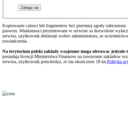
Kopiowanie calosci lub fragmentow bez pisemnej zgody zabronione. 
prawem. Wiadomosci prezentowane w serwisie sa dozwolone wylaczni
serwisu, uzytkownik deklaruje wobec administratora, ze uczestnictw
oswiadczenia.
Na terytorium polski zaklady wzajemne moga oferowac jedynie 
posiadaja licencji Ministerstwa Finansow na zawieranie zakladow wza
serwisu, uzytkownik potwierdza, ze ma ukonczone 18 lat.
Polityka pr