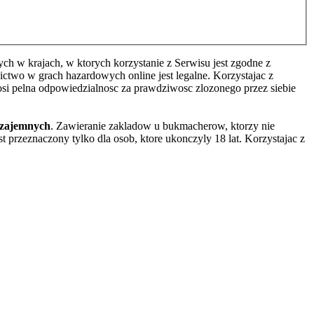
h w krajach, w ktorych korzystanie z Serwisu jest zgodne z
two w grach hazardowych online jest legalne. Korzystajac z
osi pelna odpowiedzialnosc za prawdziwosc zlozonego przez siebie
wzajemnych
. Zawieranie zakladow u bukmacherow, ktorzy nie
 przeznaczony tylko dla osob, ktore ukonczyly 18 lat. Korzystajac z