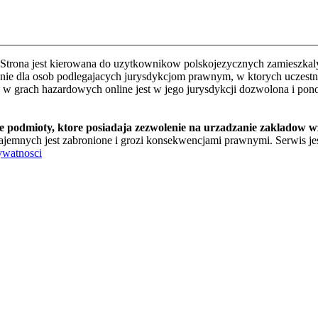
Strona jest kierowana do uzytkownikow polskojezycznych zamieszkalyc
e dla osob podlegajacych jurysdykcjom prawnym, w ktorych uczestnic
o w grach hazardowych online jest w jego jurysdykcji dozwolona i pon
te podmioty, ktore posiadaja zezwolenie na urzadzanie zakladow 
jemnych jest zabronione i grozi konsekwencjami prawnymi. Serwis jest
ywatnosci