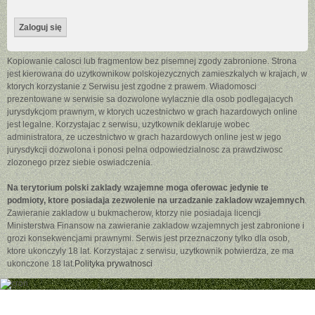
Kopiowanie calosci lub fragmentow bez pisemnej zgody zabronione. Strona
jest kierowana do uzytkownikow polskojezycznych zamieszkalych w krajach, w
ktorych korzystanie z Serwisu jest zgodne z prawem. Wiadomosci
prezentowane w serwisie sa dozwolone wylacznie dla osob podlegajacych
jurysdykcjom prawnym, w ktorych uczestnictwo w grach hazardowych online
jest legalne. Korzystajac z serwisu, uzytkownik deklaruje wobec
administratora, ze uczestnictwo w grach hazardowych online jest w jego
jurysdykcji dozwolona i ponosi pelna odpowiedzialnosc za prawdziwosc
zlozonego przez siebie oswiadczenia.
Na terytorium polski zaklady wzajemne moga oferowac jedynie te
podmioty, ktore posiadaja zezwolenie na urzadzanie zakladow wzajemnych
.
Zawieranie zakladow u bukmacherow, ktorzy nie posiadaja licencji
Ministerstwa Finansow na zawieranie zakladow wzajemnych jest zabronione i
grozi konsekwencjami prawnymi. Serwis jest przeznaczony tylko dla osob,
ktore ukonczyly 18 lat. Korzystajac z serwisu, uzytkownik potwierdza, ze ma
ukonczone 18 lat.
Polityka prywatnosci