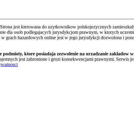
Strona jest kierowana do uzytkownikow polskojezycznych zamieszkalyc
e dla osob podlegajacych jurysdykcjom prawnym, w ktorych uczestnic
o w grach hazardowych online jest w jego jurysdykcji dozwolona i pon
te podmioty, ktore posiadaja zezwolenie na urzadzanie zakladow 
jemnych jest zabronione i grozi konsekwencjami prawnymi. Serwis jest
ywatnosci