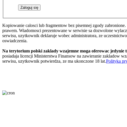
Kopiowanie calosci lub fragmentow bez pisemnej zgody zabronione. 
prawem. Wiadomosci prezentowane w serwisie sa dozwolone wylaczni
serwisu, uzytkownik deklaruje wobec administratora, ze uczestnictw
oswiadczenia.
Na terytorium polski zaklady wzajemne moga oferowac jedynie 
posiadaja licencji Ministerstwa Finansow na zawieranie zakladow wza
serwisu, uzytkownik potwierdza, ze ma ukonczone 18 lat.
Polityka pr