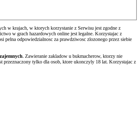
h w krajach, w ktorych korzystanie z Serwisu jest zgodne z
two w grach hazardowych online jest legalne. Korzystajac z
osi pelna odpowiedzialnosc za prawdziwosc zlozonego przez siebie
wzajemnych
. Zawieranie zakladow u bukmacherow, ktorzy nie
 przeznaczony tylko dla osob, ktore ukonczyly 18 lat. Korzystajac z