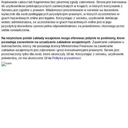
Kopiowanie calosci lub fragmentow bez pisemnej zgody zabronione. Strona jest kierowana
do uzytkownikow polskojezycznych zamieszkalych w krajach, w ktorych korzystanie z
Serwisu jest zgodne z prawem. Wiadomosci prezentowane w serwisie sa dozwolone
wylacznie dla osob podlegajacych jurysdykcjom prawnym, w ktorych uczestnictwo w
grach hazardowych online jest legalne. Korzystajac z serwisu, uzytkownik deklaruje
wobec administratora, ze uczestnictwo w grach hazardowych online jest w jego
jurysdykcji dozwolona i ponosi pelna odpowiedzialnosc za prawdziwosc zlozonego przez
siebie oswiadczenia.
Na terytorium polski zaklady wzajemne moga oferowac jedynie te podmioty, ktore
posiadaja zezwolenie na urzadzanie zakladow wzajemnych
. Zawieranie zakladow u
bukmacherow, ktorzy nie posiadaja licencji Ministerstwa Finansow na zawieranie
zakladow wzajemnych jest zabronione i grozi konsekwencjami prawnymi. Serwis jest
przeznaczony tylko dla osob, ktore ukonczyly 18 lat. Korzystajac z serwisu, uzytkownik
potwierdza, ze ma ukonczone 18 lat.
Polityka prywatnosci