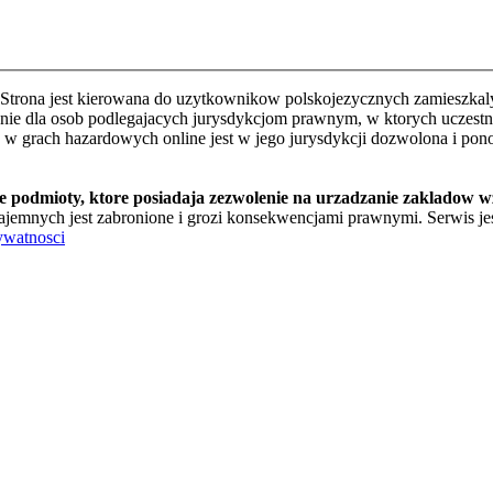
Strona jest kierowana do uzytkownikow polskojezycznych zamieszkalyc
e dla osob podlegajacych jurysdykcjom prawnym, w ktorych uczestnic
o w grach hazardowych online jest w jego jurysdykcji dozwolona i pon
te podmioty, ktore posiadaja zezwolenie na urzadzanie zakladow 
jemnych jest zabronione i grozi konsekwencjami prawnymi. Serwis jest
ywatnosci