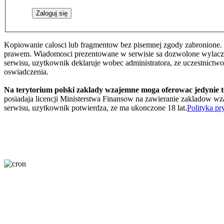
Kopiowanie calosci lub fragmentow bez pisemnej zgody zabronione. 
prawem. Wiadomosci prezentowane w serwisie sa dozwolone wylaczni
serwisu, uzytkownik deklaruje wobec administratora, ze uczestnictw
oswiadczenia.
Na terytorium polski zaklady wzajemne moga oferowac jedynie 
posiadaja licencji Ministerstwa Finansow na zawieranie zakladow wza
serwisu, uzytkownik potwierdza, ze ma ukonczone 18 lat.
Polityka pr