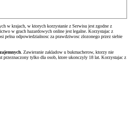
h w krajach, w ktorych korzystanie z Serwisu jest zgodne z
two w grach hazardowych online jest legalne. Korzystajac z
osi pelna odpowiedzialnosc za prawdziwosc zlozonego przez siebie
wzajemnych
. Zawieranie zakladow u bukmacherow, ktorzy nie
 przeznaczony tylko dla osob, ktore ukonczyly 18 lat. Korzystajac z