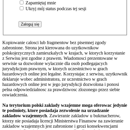
Zapamiętaj mnie
Ukryj mój status podczas tej sesji
Kopiowanie calosci lub fragmentow bez pisemnej zgody
zabronione. Strona jest kierowana do uzytkownikow
polskojezycznych zamieszkalych w krajach, w ktorych korzystanie
z Serwisu jest zgodne z prawem. Wiadomosci prezentowane w
serwisie sa dozwolone wylacznie dla osob podlegajacych
jurysdykcjom prawnym, w ktorych uczestnictwo w grach
hazardowych online jest legalne. Korzystajac z serwisu, uzytkownik
deklaruje wobec administratora, ze uczestnictwo w grach
hazardowych online jest w jego jurysdykcji dozwolona i ponosi
pelna odpowiedzialnosc za prawdziwosc zlozonego przez siebie
oswiadczenia.
Na terytorium polski zaklady wzajemne moga oferowac jedynie
te podmioty, ktore posiadaja zezwolenie na urzadzanie
zakladow wzajemnych
. Zawieranie zakladow u bukmacherow,
ktorzy nie posiadaja licencji Ministerstwa Finansow na zawieranie
zakladow wzajemnych jest zabronione i grozi konsekwencjami