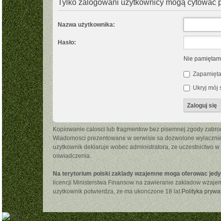
Tylko zalogowani użytkownicy mogą cytować p
Nazwa użytkownika:
Hasło:
Nie pamiętam
Zapamięta
Ukryj mój s
Kopiowanie calosci lub fragmentow bez pisemnej zgody zabron
Wiadomosci prezentowane w serwisie sa dozwolone wylacznie d
uzytkownik deklaruje wobec administratora, ze uczestnictwo w
oswiadczenia.
Na terytorium polski zaklady wzajemne moga oferowac jedy
licencji Ministerstwa Finansow na zawieranie zakladow wzajemn
uzytkownik potwierdza, ze ma ukonczone 18 lat.
Polityka prywa