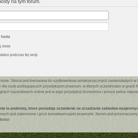
osty na tym forum.
 hasła
j mnie
tatus podczas tej sesji
ione. Strona jest kierowana do uzytkownikow polskojezycznych zamieszkalych w kr
la osob podlegajacych jurysdykcjom prawnym, w ktorych uczestnictwo w grach haz
 grach hazardowych online jest w jego jurysdykcji dozwolona i ponosi pelna odpo
nie te podmioty, ktore posiadaja zezwolenie na urzadzanie zakladow wzajemny
ych jest zabronione i grozi konsekwencjami prawnymi. Serwis jest przeznaczony tyl
tnosci