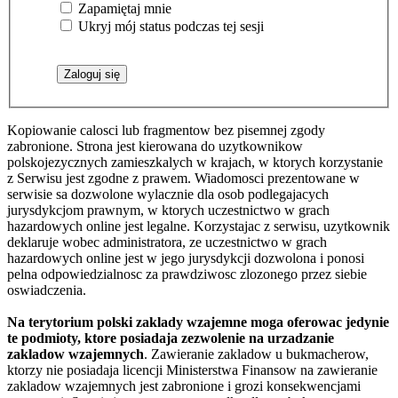
Zapamiętaj mnie
Ukryj mój status podczas tej sesji
Kopiowanie calosci lub fragmentow bez pisemnej zgody
zabronione. Strona jest kierowana do uzytkownikow
polskojezycznych zamieszkalych w krajach, w ktorych korzystanie
z Serwisu jest zgodne z prawem. Wiadomosci prezentowane w
serwisie sa dozwolone wylacznie dla osob podlegajacych
jurysdykcjom prawnym, w ktorych uczestnictwo w grach
hazardowych online jest legalne. Korzystajac z serwisu, uzytkownik
deklaruje wobec administratora, ze uczestnictwo w grach
hazardowych online jest w jego jurysdykcji dozwolona i ponosi
pelna odpowiedzialnosc za prawdziwosc zlozonego przez siebie
oswiadczenia.
Na terytorium polski zaklady wzajemne moga oferowac jedynie
te podmioty, ktore posiadaja zezwolenie na urzadzanie
zakladow wzajemnych
. Zawieranie zakladow u bukmacherow,
ktorzy nie posiadaja licencji Ministerstwa Finansow na zawieranie
zakladow wzajemnych jest zabronione i grozi konsekwencjami