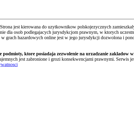
Strona jest kierowana do uzytkownikow polskojezycznych zamieszkalyc
e dla osob podlegajacych jurysdykcjom prawnym, w ktorych uczestnic
o w grach hazardowych online jest w jego jurysdykcji dozwolona i pon
te podmioty, ktore posiadaja zezwolenie na urzadzanie zakladow 
jemnych jest zabronione i grozi konsekwencjami prawnymi. Serwis jest
ywatnosci