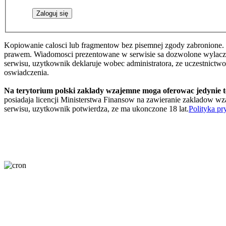
Kopiowanie calosci lub fragmentow bez pisemnej zgody zabronione. 
prawem. Wiadomosci prezentowane w serwisie sa dozwolone wylaczni
serwisu, uzytkownik deklaruje wobec administratora, ze uczestnictw
oswiadczenia.
Na terytorium polski zaklady wzajemne moga oferowac jedynie 
posiadaja licencji Ministerstwa Finansow na zawieranie zakladow wza
serwisu, uzytkownik potwierdza, ze ma ukonczone 18 lat.
Polityka pr