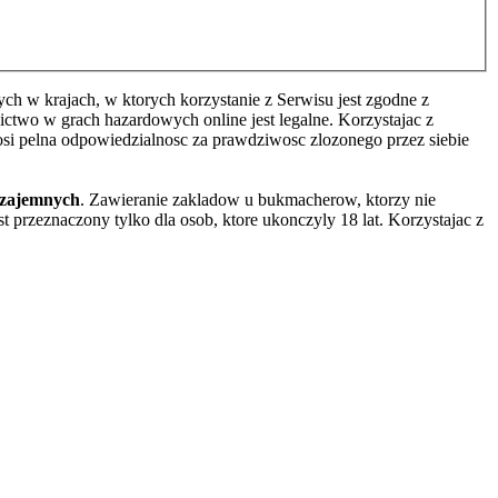
h w krajach, w ktorych korzystanie z Serwisu jest zgodne z
two w grach hazardowych online jest legalne. Korzystajac z
osi pelna odpowiedzialnosc za prawdziwosc zlozonego przez siebie
wzajemnych
. Zawieranie zakladow u bukmacherow, ktorzy nie
 przeznaczony tylko dla osob, ktore ukonczyly 18 lat. Korzystajac z