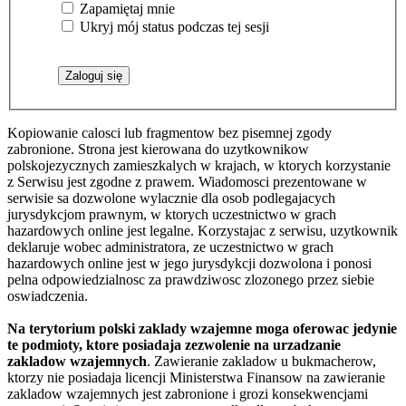
Zapamiętaj mnie
Ukryj mój status podczas tej sesji
Kopiowanie calosci lub fragmentow bez pisemnej zgody
zabronione. Strona jest kierowana do uzytkownikow
polskojezycznych zamieszkalych w krajach, w ktorych korzystanie
z Serwisu jest zgodne z prawem. Wiadomosci prezentowane w
serwisie sa dozwolone wylacznie dla osob podlegajacych
jurysdykcjom prawnym, w ktorych uczestnictwo w grach
hazardowych online jest legalne. Korzystajac z serwisu, uzytkownik
deklaruje wobec administratora, ze uczestnictwo w grach
hazardowych online jest w jego jurysdykcji dozwolona i ponosi
pelna odpowiedzialnosc za prawdziwosc zlozonego przez siebie
oswiadczenia.
Na terytorium polski zaklady wzajemne moga oferowac jedynie
te podmioty, ktore posiadaja zezwolenie na urzadzanie
zakladow wzajemnych
. Zawieranie zakladow u bukmacherow,
ktorzy nie posiadaja licencji Ministerstwa Finansow na zawieranie
zakladow wzajemnych jest zabronione i grozi konsekwencjami