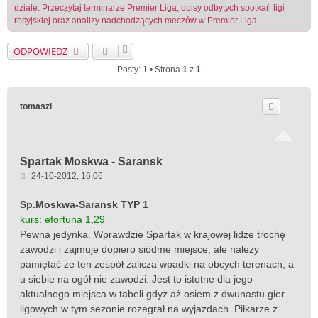
dziale. Przeczytaj terminarze Premier Liga, opisy odbytych spotkań ligi
rosyjskiej oraz analizy nadchodzących meczów w Premier Liga.
ODPOWIEDZ
Posty: 1 • Strona
1
z
1
tomaszl
Spartak Moskwa - Saransk
P
24-10-2012, 16:06
o
s
Sp.Moskwa-Saransk TYP 1
t
kurs: efortuna 1,29
Pewna jedynka. Wprawdzie Spartak w krajowej lidze trochę
zawodzi i zajmuje dopiero siódme miejsce, ale należy
pamiętać że ten zespół zalicza wpadki na obcych terenach, a
u siebie na ogół nie zawodzi. Jest to istotne dla jego
aktualnego miejsca w tabeli gdyż aż osiem z dwunastu gier
ligowych w tym sezonie rozegrał na wyjazdach. Piłkarze z