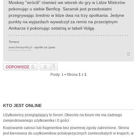
Moskwy "wrócili" również we wtorek do gry w Lidze Mistrzów
pokonując u siebie Benficę. Saransk jest przedostatni
przegrywając średnio w lidze dwa na trzy spotkania. Jedyne
punkty na wyjazdach wywalczył za remis na przeciętnym
Amkarze ii pokonując ostatnią w tabeli Volgę.
Tomasz
www.livewyniki.pl
- wyniki na żywo
N
a
g
ODPOWIEDZ
ó
r
Posty: 1 • Strona
1
z
1
ę
KTO JEST ONLINE
Użytkownicy przeglądający to forum: Obecnie na forum nie ma żadnego
zarejestrowanego użytkownika i 0 gości
Kopiowanie calosci lub fragmentow bez pisemnej zgody zabronione. Strona
jest kierowana do uzytkownikow polskojezycznych zamieszkalych w krajach, w