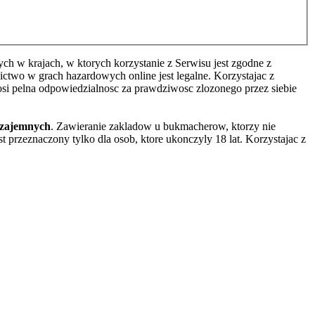
h w krajach, w ktorych korzystanie z Serwisu jest zgodne z
two w grach hazardowych online jest legalne. Korzystajac z
osi pelna odpowiedzialnosc za prawdziwosc zlozonego przez siebie
wzajemnych
. Zawieranie zakladow u bukmacherow, ktorzy nie
 przeznaczony tylko dla osob, ktore ukonczyly 18 lat. Korzystajac z