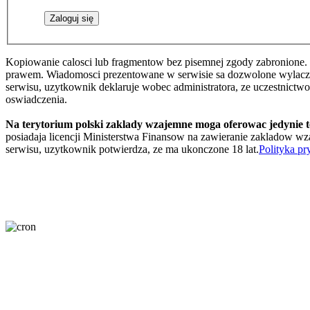
Kopiowanie calosci lub fragmentow bez pisemnej zgody zabronione. 
prawem. Wiadomosci prezentowane w serwisie sa dozwolone wylaczni
serwisu, uzytkownik deklaruje wobec administratora, ze uczestnictw
oswiadczenia.
Na terytorium polski zaklady wzajemne moga oferowac jedynie 
posiadaja licencji Ministerstwa Finansow na zawieranie zakladow wza
serwisu, uzytkownik potwierdza, ze ma ukonczone 18 lat.
Polityka pr