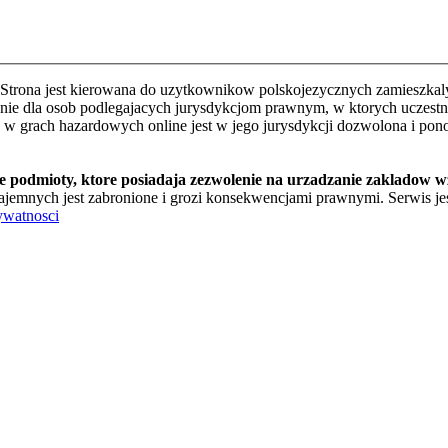
Strona jest kierowana do uzytkownikow polskojezycznych zamieszkalyc
e dla osob podlegajacych jurysdykcjom prawnym, w ktorych uczestnic
o w grach hazardowych online jest w jego jurysdykcji dozwolona i pon
te podmioty, ktore posiadaja zezwolenie na urzadzanie zakladow 
jemnych jest zabronione i grozi konsekwencjami prawnymi. Serwis jest
ywatnosci