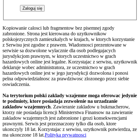
Kopiowanie calosci lub fragmentow bez pisemnej zgody
zabronione. Strona jest kierowana do uzytkownikow
polskojezycznych zamieszkalych w krajach, w ktorych korzystanie
z Serwisu jest zgodne z prawem. Wiadomosci prezentowane w
serwisie sa dozwolone wylacznie dla osob podlegajacych
jurysdykcjom prawnym, w ktorych uczestnictwo w grach
hazardowych online jest legalne. Korzystajac z serwisu, uzytkownik
deklaruje wobec administratora, ze uczestnictwo w grach
hazardowych online jest w jego jurysdykcji dozwolona i ponosi
pelna odpowiedzialnosc za prawdziwosc zlozonego przez siebie
oswiadczenia.
Na terytorium polski zaklady wzajemne moga oferowac jedynie
te podmioty, ktore posiadaja zezwolenie na urzadzanie
zakladow wzajemnych
. Zawieranie zakladow u bukmacherow,
ktorzy nie posiadaja licencji Ministerstwa Finansow na zawieranie
zakladow wzajemnych jest zabronione i grozi konsekwencjami
prawnymi. Serwis jest przeznaczony tylko dla osob, ktore
ukonczyly 18 lat. Korzystajac z serwisu, uzytkownik potwierdza, ze
ma ukonczone 18 lat.
Polityka prywatnosci