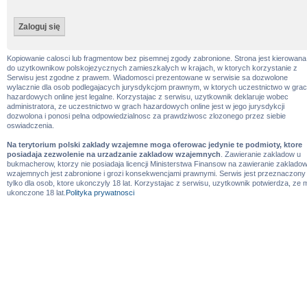
Kopiowanie calosci lub fragmentow bez pisemnej zgody zabronione. Strona jest kierowana
do uzytkownikow polskojezycznych zamieszkalych w krajach, w ktorych korzystanie z
Serwisu jest zgodne z prawem. Wiadomosci prezentowane w serwisie sa dozwolone
wylacznie dla osob podlegajacych jurysdykcjom prawnym, w ktorych uczestnictwo w gra
hazardowych online jest legalne. Korzystajac z serwisu, uzytkownik deklaruje wobec
administratora, ze uczestnictwo w grach hazardowych online jest w jego jurysdykcji
dozwolona i ponosi pelna odpowiedzialnosc za prawdziwosc zlozonego przez siebie
oswiadczenia.
Na terytorium polski zaklady wzajemne moga oferowac jedynie te podmioty, ktore
posiadaja zezwolenie na urzadzanie zakladow wzajemnych
. Zawieranie zakladow u
bukmacherow, ktorzy nie posiadaja licencji Ministerstwa Finansow na zawieranie zaklado
wzajemnych jest zabronione i grozi konsekwencjami prawnymi. Serwis jest przeznaczony
tylko dla osob, ktore ukonczyly 18 lat. Korzystajac z serwisu, uzytkownik potwierdza, ze 
ukonczone 18 lat.
Polityka prywatnosci