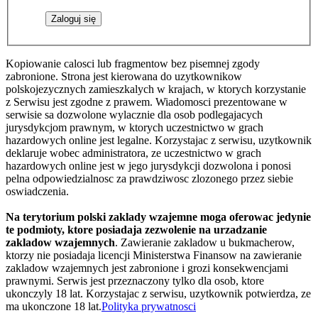
Kopiowanie calosci lub fragmentow bez pisemnej zgody
zabronione. Strona jest kierowana do uzytkownikow
polskojezycznych zamieszkalych w krajach, w ktorych korzystanie
z Serwisu jest zgodne z prawem. Wiadomosci prezentowane w
serwisie sa dozwolone wylacznie dla osob podlegajacych
jurysdykcjom prawnym, w ktorych uczestnictwo w grach
hazardowych online jest legalne. Korzystajac z serwisu, uzytkownik
deklaruje wobec administratora, ze uczestnictwo w grach
hazardowych online jest w jego jurysdykcji dozwolona i ponosi
pelna odpowiedzialnosc za prawdziwosc zlozonego przez siebie
oswiadczenia.
Na terytorium polski zaklady wzajemne moga oferowac jedynie
te podmioty, ktore posiadaja zezwolenie na urzadzanie
zakladow wzajemnych
. Zawieranie zakladow u bukmacherow,
ktorzy nie posiadaja licencji Ministerstwa Finansow na zawieranie
zakladow wzajemnych jest zabronione i grozi konsekwencjami
prawnymi. Serwis jest przeznaczony tylko dla osob, ktore
ukonczyly 18 lat. Korzystajac z serwisu, uzytkownik potwierdza, ze
ma ukonczone 18 lat.
Polityka prywatnosci