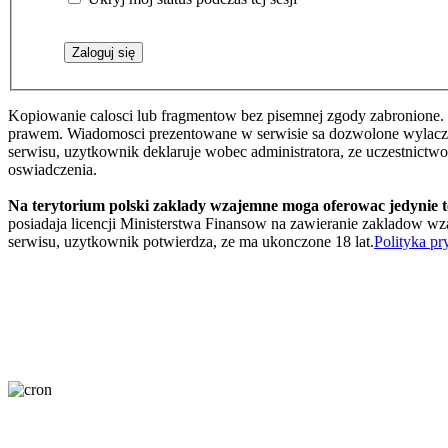
Kopiowanie calosci lub fragmentow bez pisemnej zgody zabronione. 
prawem. Wiadomosci prezentowane w serwisie sa dozwolone wylaczni
serwisu, uzytkownik deklaruje wobec administratora, ze uczestnictw
oswiadczenia.
Na terytorium polski zaklady wzajemne moga oferowac jedynie 
posiadaja licencji Ministerstwa Finansow na zawieranie zakladow wza
serwisu, uzytkownik potwierdza, ze ma ukonczone 18 lat.
Polityka pr