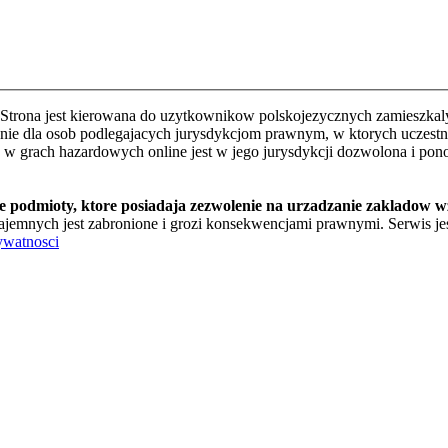
Strona jest kierowana do uzytkownikow polskojezycznych zamieszkalyc
e dla osob podlegajacych jurysdykcjom prawnym, w ktorych uczestnic
o w grach hazardowych online jest w jego jurysdykcji dozwolona i pon
te podmioty, ktore posiadaja zezwolenie na urzadzanie zakladow 
jemnych jest zabronione i grozi konsekwencjami prawnymi. Serwis jest
ywatnosci