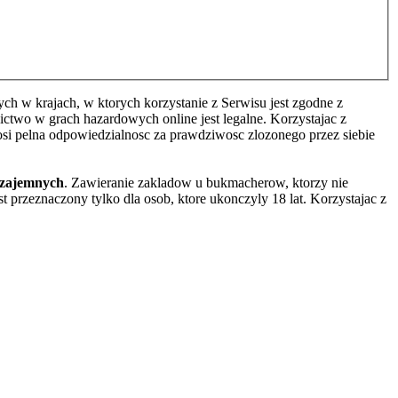
h w krajach, w ktorych korzystanie z Serwisu jest zgodne z
two w grach hazardowych online jest legalne. Korzystajac z
osi pelna odpowiedzialnosc za prawdziwosc zlozonego przez siebie
wzajemnych
. Zawieranie zakladow u bukmacherow, ktorzy nie
 przeznaczony tylko dla osob, ktore ukonczyly 18 lat. Korzystajac z