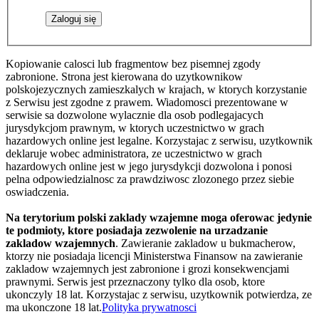
Kopiowanie calosci lub fragmentow bez pisemnej zgody
zabronione. Strona jest kierowana do uzytkownikow
polskojezycznych zamieszkalych w krajach, w ktorych korzystanie
z Serwisu jest zgodne z prawem. Wiadomosci prezentowane w
serwisie sa dozwolone wylacznie dla osob podlegajacych
jurysdykcjom prawnym, w ktorych uczestnictwo w grach
hazardowych online jest legalne. Korzystajac z serwisu, uzytkownik
deklaruje wobec administratora, ze uczestnictwo w grach
hazardowych online jest w jego jurysdykcji dozwolona i ponosi
pelna odpowiedzialnosc za prawdziwosc zlozonego przez siebie
oswiadczenia.
Na terytorium polski zaklady wzajemne moga oferowac jedynie
te podmioty, ktore posiadaja zezwolenie na urzadzanie
zakladow wzajemnych
. Zawieranie zakladow u bukmacherow,
ktorzy nie posiadaja licencji Ministerstwa Finansow na zawieranie
zakladow wzajemnych jest zabronione i grozi konsekwencjami
prawnymi. Serwis jest przeznaczony tylko dla osob, ktore
ukonczyly 18 lat. Korzystajac z serwisu, uzytkownik potwierdza, ze
ma ukonczone 18 lat.
Polityka prywatnosci