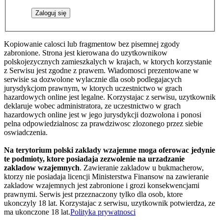
Kopiowanie calosci lub fragmentow bez pisemnej zgody
zabronione. Strona jest kierowana do uzytkownikow
polskojezycznych zamieszkalych w krajach, w ktorych korzystanie
z Serwisu jest zgodne z prawem. Wiadomosci prezentowane w
serwisie sa dozwolone wylacznie dla osob podlegajacych
jurysdykcjom prawnym, w ktorych uczestnictwo w grach
hazardowych online jest legalne. Korzystajac z serwisu, uzytkownik
deklaruje wobec administratora, ze uczestnictwo w grach
hazardowych online jest w jego jurysdykcji dozwolona i ponosi
pelna odpowiedzialnosc za prawdziwosc zlozonego przez siebie
oswiadczenia.
Na terytorium polski zaklady wzajemne moga oferowac jedynie
te podmioty, ktore posiadaja zezwolenie na urzadzanie
zakladow wzajemnych
. Zawieranie zakladow u bukmacherow,
ktorzy nie posiadaja licencji Ministerstwa Finansow na zawieranie
zakladow wzajemnych jest zabronione i grozi konsekwencjami
prawnymi. Serwis jest przeznaczony tylko dla osob, ktore
ukonczyly 18 lat. Korzystajac z serwisu, uzytkownik potwierdza, ze
ma ukonczone 18 lat.
Polityka prywatnosci