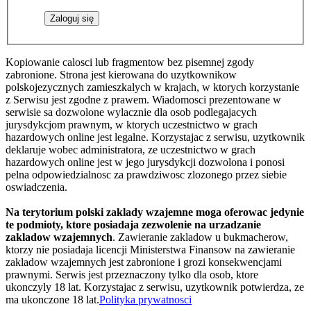
Kopiowanie calosci lub fragmentow bez pisemnej zgody
zabronione. Strona jest kierowana do uzytkownikow
polskojezycznych zamieszkalych w krajach, w ktorych korzystanie
z Serwisu jest zgodne z prawem. Wiadomosci prezentowane w
serwisie sa dozwolone wylacznie dla osob podlegajacych
jurysdykcjom prawnym, w ktorych uczestnictwo w grach
hazardowych online jest legalne. Korzystajac z serwisu, uzytkownik
deklaruje wobec administratora, ze uczestnictwo w grach
hazardowych online jest w jego jurysdykcji dozwolona i ponosi
pelna odpowiedzialnosc za prawdziwosc zlozonego przez siebie
oswiadczenia.
Na terytorium polski zaklady wzajemne moga oferowac jedynie
te podmioty, ktore posiadaja zezwolenie na urzadzanie
zakladow wzajemnych
. Zawieranie zakladow u bukmacherow,
ktorzy nie posiadaja licencji Ministerstwa Finansow na zawieranie
zakladow wzajemnych jest zabronione i grozi konsekwencjami
prawnymi. Serwis jest przeznaczony tylko dla osob, ktore
ukonczyly 18 lat. Korzystajac z serwisu, uzytkownik potwierdza, ze
ma ukonczone 18 lat.
Polityka prywatnosci