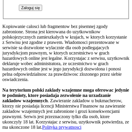
Kopiowanie calosci lub fragmentow bez pisemnej zgody
zabronione. Strona jest kierowana do uzytkownikow
polskojezycznych zamieszkalych w krajach, w ktorych korzystanie
z Serwisu jest zgodne z prawem. Wiadomosci prezentowane w
serwisie sa dozwolone wylacznie dla osob podlegajacych
jurysdykcjom prawnym, w ktorych uczestnictwo w grach
hazardowych online jest legalne. Korzystajac z serwisu, uzytkownik
deklaruje wobec administratora, ze uczestnictwo w grach
hazardowych online jest w jego jurysdykcji dozwolona i ponosi
pelna odpowiedzialnosc za prawdziwosc zlozonego przez siebie
oswiadczenia.
Na terytorium polski zaklady wzajemne moga oferowac jedynie
te podmioty, ktore posiadaja zezwolenie na urzadzanie
zakladow wzajemnych
. Zawieranie zakladow u bukmacherow,
ktorzy nie posiadaja licencji Ministerstwa Finansow na zawieranie
zakladow wzajemnych jest zabronione i grozi konsekwencjami
prawnymi. Serwis jest przeznaczony tylko dla osob, ktore
ukonczyly 18 lat. Korzystajac z serwisu, uzytkownik potwierdza, ze
ma ukonczone 18 lat.
Polityka prywatnosci