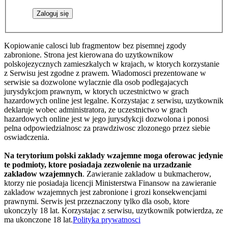
Kopiowanie calosci lub fragmentow bez pisemnej zgody
zabronione. Strona jest kierowana do uzytkownikow
polskojezycznych zamieszkalych w krajach, w ktorych korzystanie
z Serwisu jest zgodne z prawem. Wiadomosci prezentowane w
serwisie sa dozwolone wylacznie dla osob podlegajacych
jurysdykcjom prawnym, w ktorych uczestnictwo w grach
hazardowych online jest legalne. Korzystajac z serwisu, uzytkownik
deklaruje wobec administratora, ze uczestnictwo w grach
hazardowych online jest w jego jurysdykcji dozwolona i ponosi
pelna odpowiedzialnosc za prawdziwosc zlozonego przez siebie
oswiadczenia.
Na terytorium polski zaklady wzajemne moga oferowac jedynie
te podmioty, ktore posiadaja zezwolenie na urzadzanie
zakladow wzajemnych
. Zawieranie zakladow u bukmacherow,
ktorzy nie posiadaja licencji Ministerstwa Finansow na zawieranie
zakladow wzajemnych jest zabronione i grozi konsekwencjami
prawnymi. Serwis jest przeznaczony tylko dla osob, ktore
ukonczyly 18 lat. Korzystajac z serwisu, uzytkownik potwierdza, ze
ma ukonczone 18 lat.
Polityka prywatnosci