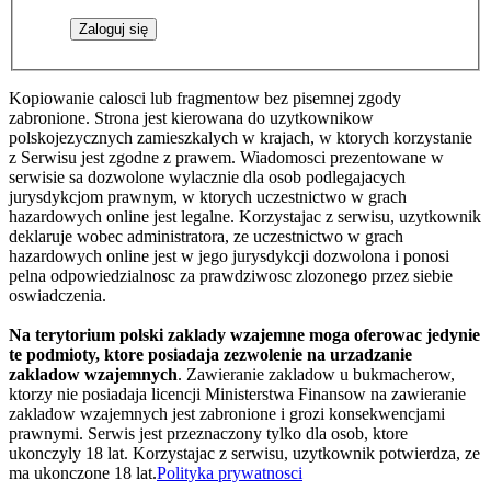
Kopiowanie calosci lub fragmentow bez pisemnej zgody
zabronione. Strona jest kierowana do uzytkownikow
polskojezycznych zamieszkalych w krajach, w ktorych korzystanie
z Serwisu jest zgodne z prawem. Wiadomosci prezentowane w
serwisie sa dozwolone wylacznie dla osob podlegajacych
jurysdykcjom prawnym, w ktorych uczestnictwo w grach
hazardowych online jest legalne. Korzystajac z serwisu, uzytkownik
deklaruje wobec administratora, ze uczestnictwo w grach
hazardowych online jest w jego jurysdykcji dozwolona i ponosi
pelna odpowiedzialnosc za prawdziwosc zlozonego przez siebie
oswiadczenia.
Na terytorium polski zaklady wzajemne moga oferowac jedynie
te podmioty, ktore posiadaja zezwolenie na urzadzanie
zakladow wzajemnych
. Zawieranie zakladow u bukmacherow,
ktorzy nie posiadaja licencji Ministerstwa Finansow na zawieranie
zakladow wzajemnych jest zabronione i grozi konsekwencjami
prawnymi. Serwis jest przeznaczony tylko dla osob, ktore
ukonczyly 18 lat. Korzystajac z serwisu, uzytkownik potwierdza, ze
ma ukonczone 18 lat.
Polityka prywatnosci