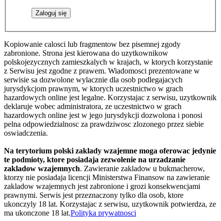
Kopiowanie calosci lub fragmentow bez pisemnej zgody
zabronione. Strona jest kierowana do uzytkownikow
polskojezycznych zamieszkalych w krajach, w ktorych korzystanie
z Serwisu jest zgodne z prawem. Wiadomosci prezentowane w
serwisie sa dozwolone wylacznie dla osob podlegajacych
jurysdykcjom prawnym, w ktorych uczestnictwo w grach
hazardowych online jest legalne. Korzystajac z serwisu, uzytkownik
deklaruje wobec administratora, ze uczestnictwo w grach
hazardowych online jest w jego jurysdykcji dozwolona i ponosi
pelna odpowiedzialnosc za prawdziwosc zlozonego przez siebie
oswiadczenia.
Na terytorium polski zaklady wzajemne moga oferowac jedynie
te podmioty, ktore posiadaja zezwolenie na urzadzanie
zakladow wzajemnych
. Zawieranie zakladow u bukmacherow,
ktorzy nie posiadaja licencji Ministerstwa Finansow na zawieranie
zakladow wzajemnych jest zabronione i grozi konsekwencjami
prawnymi. Serwis jest przeznaczony tylko dla osob, ktore
ukonczyly 18 lat. Korzystajac z serwisu, uzytkownik potwierdza, ze
ma ukonczone 18 lat.
Polityka prywatnosci