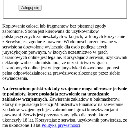
Kopiowanie calosci lub fragmentow bez pisemnej zgody
zabronione. Strona jest kierowana do uzytkownikow
polskojezycznych zamieszkalych w krajach, w ktorych korzystanie
z Serwisu jest zgodne z prawem. Wiadomosci prezentowane w
serwisie sa dozwolone wylacznie dla osob podlegajacych
jurysdykcjom prawnym, w ktorych uczestnictwo w grach
hazardowych online jest legalne. Korzystajac z serwisu, uzytkownik
deklaruje wobec administratora, ze uczestnictwo w grach
hazardowych online jest w jego jurysdykcji dozwolona i ponosi
pelna odpowiedzialnosc za prawdziwosc zlozonego przez siebie
oswiadczenia.
Na terytorium polski zaklady wzajemne moga oferowac jedynie
te podmioty, ktore posiadaja zezwolenie na urzadzanie
zakladow wzajemnych
. Zawieranie zakladow u bukmacherow,
ktorzy nie posiadaja licencji Ministerstwa Finansow na zawieranie
zakladow wzajemnych jest zabronione i grozi konsekwencjami
prawnymi. Serwis jest przeznaczony tylko dla osob, ktore
ukonczyly 18 lat. Korzystajac z serwisu, uzytkownik potwierdza, ze
ma ukonczone 18 lat.
Polityka prywatnosci