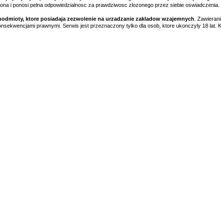
lona i ponosi pelna odpowiedzialnosc za prawdziwosc zlozonego przez siebie oswiadczenia.
 podmioty, ktore posiadaja zezwolenie na urzadzanie zakladow wzajemnych
. Zawieran
nsekwencjami prawnymi. Serwis jest przeznaczony tylko dla osob, ktore ukonczyly 18 lat. K