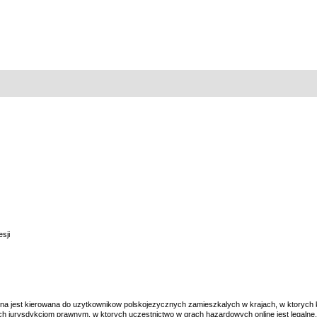
sji
ona jest kierowana do uzytkownikow polskojezycznych zamieszkalych w krajach, w ktorych
h jurysdykcjom prawnym, w ktorych uczestnictwo w grach hazardowych online jest legalne. 