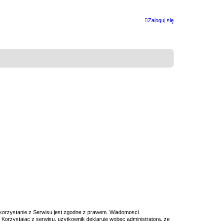
Zaloguj się
 korzystanie z Serwisu jest zgodne z prawem. Wiadomosci
Korzystajac z serwisu, uzytkownik deklaruje wobec administratora, ze