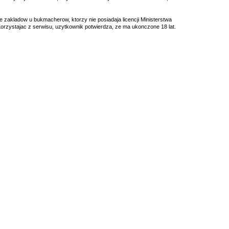
ie zakladow u bukmacherow, ktorzy nie posiadaja licencji Ministerstwa
orzystajac z serwisu, uzytkownik potwierdza, ze ma ukonczone 18 lat.