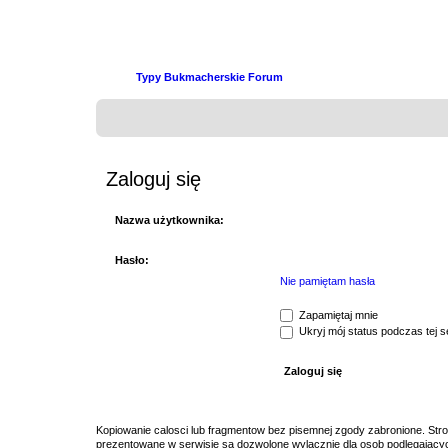
Typy Bukmacherskie Forum
Zaloguj się
Nazwa użytkownika:
Hasło:
Nie pamiętam hasła
Zapamiętaj mnie
Ukryj mój status podczas tej se
Kopiowanie calosci lub fragmentow bez pisemnej zgody zabronione. Str
prezentowane w serwisie sa dozwolone wylacznie dla osob podlegajacyc