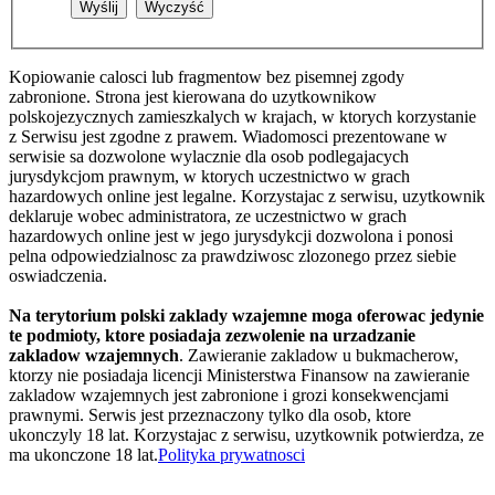
Kopiowanie calosci lub fragmentow bez pisemnej zgody
zabronione. Strona jest kierowana do uzytkownikow
polskojezycznych zamieszkalych w krajach, w ktorych korzystanie
z Serwisu jest zgodne z prawem. Wiadomosci prezentowane w
serwisie sa dozwolone wylacznie dla osob podlegajacych
jurysdykcjom prawnym, w ktorych uczestnictwo w grach
hazardowych online jest legalne. Korzystajac z serwisu, uzytkownik
deklaruje wobec administratora, ze uczestnictwo w grach
hazardowych online jest w jego jurysdykcji dozwolona i ponosi
pelna odpowiedzialnosc za prawdziwosc zlozonego przez siebie
oswiadczenia.
Na terytorium polski zaklady wzajemne moga oferowac jedynie
te podmioty, ktore posiadaja zezwolenie na urzadzanie
zakladow wzajemnych
. Zawieranie zakladow u bukmacherow,
ktorzy nie posiadaja licencji Ministerstwa Finansow na zawieranie
zakladow wzajemnych jest zabronione i grozi konsekwencjami
prawnymi. Serwis jest przeznaczony tylko dla osob, ktore
ukonczyly 18 lat. Korzystajac z serwisu, uzytkownik potwierdza, ze
ma ukonczone 18 lat.
Polityka prywatnosci