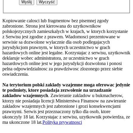
Kopiowanie calosci lub fragmentow bez pisemnej zgody
zabronione. Strona jest kierowana do uzytkownikow
polskojezycznych zamieszkalych w krajach, w ktorych korzystanie
z Serwisu jest zgodne z prawem. Wiadomosci prezentowane w
serwisie sa dozwolone wylacznie dla osob podlegajacych
jurysdykcjom prawnym, w ktorych uczestnictwo w grach
hazardowych online jest legalne. Korzystajac z serwisu, uzytkownik
deklaruje wobec administratora, ze uczestnictwo w grach
hazardowych online jest w jego jurysdykcji dozwolona i ponosi
pelna odpowiedzialnosc za prawdziwosc zlozonego przez siebie
oswiadczenia.
Na terytorium polski zaklady wzajemne moga oferowac jedynie
te podmioty, ktore posiadaja zezwolenie na urzadzanie
zakladow wzajemnych
. Zawieranie zakladow u bukmacherow,
ktorzy nie posiadaja licencji Ministerstwa Finansow na zawieranie
zakladow wzajemnych jest zabronione i grozi konsekwencjami
prawnymi. Serwis jest przeznaczony tylko dla osob, ktore
ukonczyly 18 lat. Korzystajac z serwisu, uzytkownik potwierdza, ze
ma ukonczone 18 lat.
Polityka prywatnosci