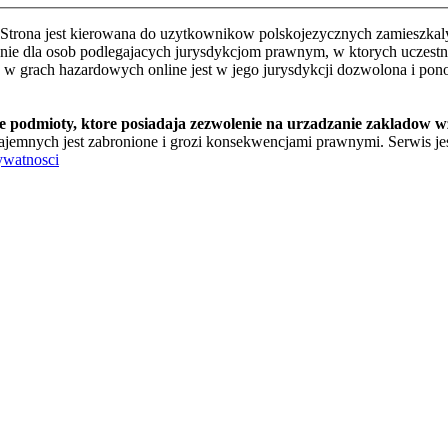
Strona jest kierowana do uzytkownikow polskojezycznych zamieszkalyc
e dla osob podlegajacych jurysdykcjom prawnym, w ktorych uczestnic
o w grach hazardowych online jest w jego jurysdykcji dozwolona i pon
te podmioty, ktore posiadaja zezwolenie na urzadzanie zakladow 
jemnych jest zabronione i grozi konsekwencjami prawnymi. Serwis jest
ywatnosci