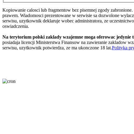
Kopiowanie calosci lub fragmentow bez pisemnej zgody zabronione. 
prawem. Wiadomosci prezentowane w serwisie sa dozwolone wylaczni
serwisu, uzytkownik deklaruje wobec administratora, ze uczestnictw
oswiadczenia.
Na terytorium polski zaklady wzajemne moga oferowac jedynie 
posiadaja licencji Ministerstwa Finansow na zawieranie zakladow wza
serwisu, uzytkownik potwierdza, ze ma ukonczone 18 lat.
Polityka pr