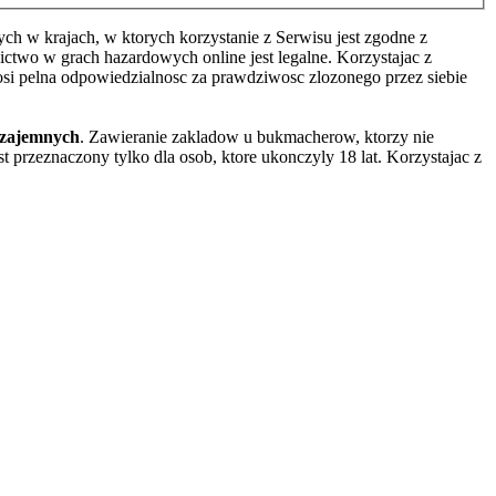
h w krajach, w ktorych korzystanie z Serwisu jest zgodne z
two w grach hazardowych online jest legalne. Korzystajac z
osi pelna odpowiedzialnosc za prawdziwosc zlozonego przez siebie
wzajemnych
. Zawieranie zakladow u bukmacherow, ktorzy nie
 przeznaczony tylko dla osob, ktore ukonczyly 18 lat. Korzystajac z