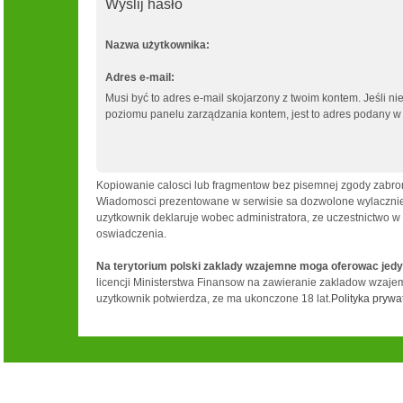
Wyślij hasło
Nazwa użytkownika:
Adres e-mail:
Musi być to adres e-mail skojarzony z twoim kontem. Jeśli ni
poziomu panelu zarządzania kontem, jest to adres podany w c
Kopiowanie calosci lub fragmentow bez pisemnej zgody zabron
Wiadomosci prezentowane w serwisie sa dozwolone wylacznie d
uzytkownik deklaruje wobec administratora, ze uczestnictwo w
oswiadczenia.
Na terytorium polski zaklady wzajemne moga oferowac jedy
licencji Ministerstwa Finansow na zawieranie zakladow wzajemn
uzytkownik potwierdza, ze ma ukonczone 18 lat.
Polityka prywa