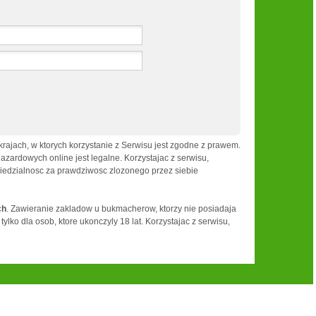
ajach, w ktorych korzystanie z Serwisu jest zgodne z prawem.
ardowych online jest legalne. Korzystajac z serwisu,
wiedzialnosc za prawdziwosc zlozonego przez siebie
ch
. Zawieranie zakladow u bukmacherow, ktorzy nie posiadaja
ko dla osob, ktore ukonczyly 18 lat. Korzystajac z serwisu,