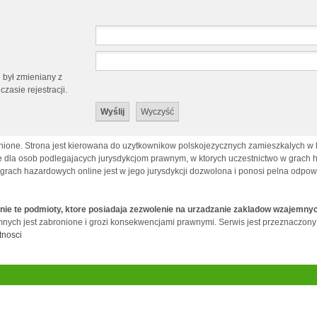
e był zmieniany z
zasie rejestracji.
ione. Strona jest kierowana do uzytkownikow polskojezycznych zamieszkalych w kr
la osob podlegajacych jurysdykcjom prawnym, w ktorych uczestnictwo w grach haz
 grach hazardowych online jest w jego jurysdykcji dozwolona i ponosi pelna odpo
nie te podmioty, ktore posiadaja zezwolenie na urzadzanie zakladow wzajemny
ych jest zabronione i grozi konsekwencjami prawnymi. Serwis jest przeznaczony tyl
tnosci