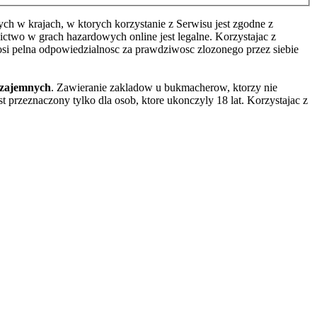
h w krajach, w ktorych korzystanie z Serwisu jest zgodne z
two w grach hazardowych online jest legalne. Korzystajac z
osi pelna odpowiedzialnosc za prawdziwosc zlozonego przez siebie
wzajemnych
. Zawieranie zakladow u bukmacherow, ktorzy nie
 przeznaczony tylko dla osob, ktore ukonczyly 18 lat. Korzystajac z