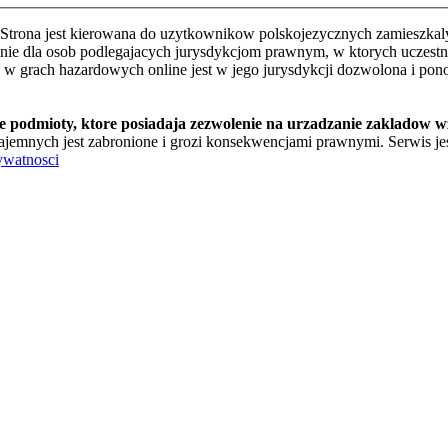
Strona jest kierowana do uzytkownikow polskojezycznych zamieszkalyc
e dla osob podlegajacych jurysdykcjom prawnym, w ktorych uczestnic
o w grach hazardowych online jest w jego jurysdykcji dozwolona i pon
te podmioty, ktore posiadaja zezwolenie na urzadzanie zakladow 
jemnych jest zabronione i grozi konsekwencjami prawnymi. Serwis jest
ywatnosci