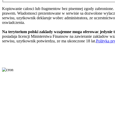
Kopiowanie calosci lub fragmentow bez pisemnej zgody zabronione. 
prawem. Wiadomosci prezentowane w serwisie sa dozwolone wylaczni
serwisu, uzytkownik deklaruje wobec administratora, ze uczestnictw
oswiadczenia.
Na terytorium polski zaklady wzajemne moga oferowac jedynie 
posiadaja licencji Ministerstwa Finansow na zawieranie zakladow wza
serwisu, uzytkownik potwierdza, ze ma ukonczone 18 lat.
Polityka pr