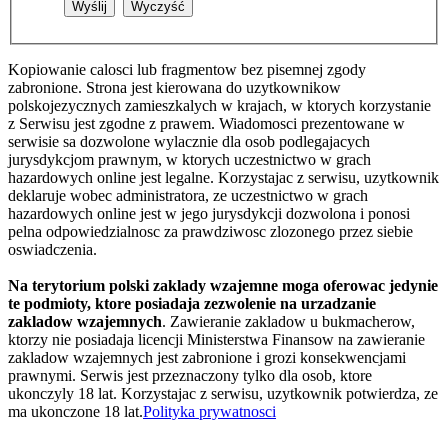
Kopiowanie calosci lub fragmentow bez pisemnej zgody
zabronione. Strona jest kierowana do uzytkownikow
polskojezycznych zamieszkalych w krajach, w ktorych korzystanie
z Serwisu jest zgodne z prawem. Wiadomosci prezentowane w
serwisie sa dozwolone wylacznie dla osob podlegajacych
jurysdykcjom prawnym, w ktorych uczestnictwo w grach
hazardowych online jest legalne. Korzystajac z serwisu, uzytkownik
deklaruje wobec administratora, ze uczestnictwo w grach
hazardowych online jest w jego jurysdykcji dozwolona i ponosi
pelna odpowiedzialnosc za prawdziwosc zlozonego przez siebie
oswiadczenia.
Na terytorium polski zaklady wzajemne moga oferowac jedynie
te podmioty, ktore posiadaja zezwolenie na urzadzanie
zakladow wzajemnych
. Zawieranie zakladow u bukmacherow,
ktorzy nie posiadaja licencji Ministerstwa Finansow na zawieranie
zakladow wzajemnych jest zabronione i grozi konsekwencjami
prawnymi. Serwis jest przeznaczony tylko dla osob, ktore
ukonczyly 18 lat. Korzystajac z serwisu, uzytkownik potwierdza, ze
ma ukonczone 18 lat.
Polityka prywatnosci