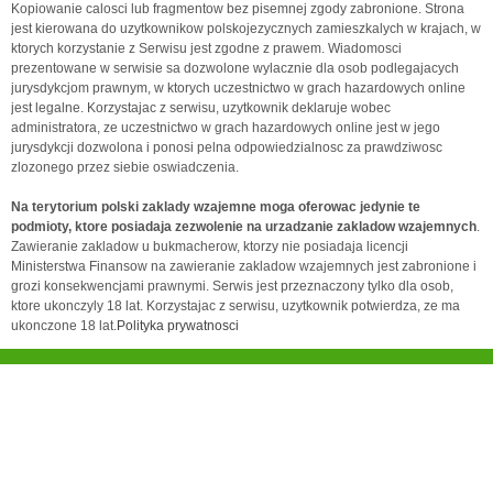
Kopiowanie calosci lub fragmentow bez pisemnej zgody zabronione. Strona
jest kierowana do uzytkownikow polskojezycznych zamieszkalych w krajach, w
ktorych korzystanie z Serwisu jest zgodne z prawem. Wiadomosci
prezentowane w serwisie sa dozwolone wylacznie dla osob podlegajacych
jurysdykcjom prawnym, w ktorych uczestnictwo w grach hazardowych online
jest legalne. Korzystajac z serwisu, uzytkownik deklaruje wobec
administratora, ze uczestnictwo w grach hazardowych online jest w jego
jurysdykcji dozwolona i ponosi pelna odpowiedzialnosc za prawdziwosc
zlozonego przez siebie oswiadczenia.
Na terytorium polski zaklady wzajemne moga oferowac jedynie te
podmioty, ktore posiadaja zezwolenie na urzadzanie zakladow wzajemnych
.
Zawieranie zakladow u bukmacherow, ktorzy nie posiadaja licencji
Ministerstwa Finansow na zawieranie zakladow wzajemnych jest zabronione i
grozi konsekwencjami prawnymi. Serwis jest przeznaczony tylko dla osob,
ktore ukonczyly 18 lat. Korzystajac z serwisu, uzytkownik potwierdza, ze ma
ukonczone 18 lat.
Polityka prywatnosci