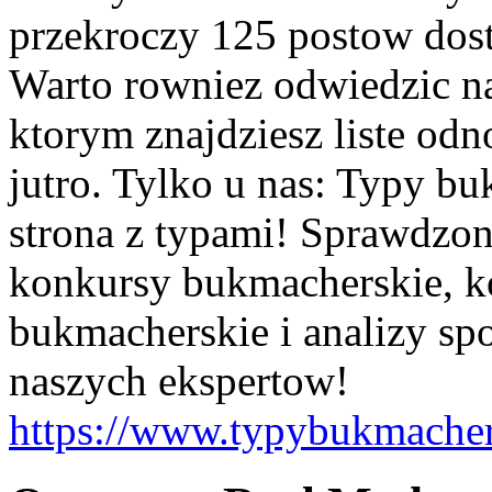
przekroczy 125 postow dos
Warto rowniez odwiedzic na
ktorym znajdziesz liste od
jutro. Tylko u nas: Typy bu
strona z typami! Sprawdzo
konkursy bukmacherskie, ko
bukmacherskie i analizy sp
naszych ekspertow!
https://www.typybukmacher