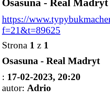
Osasuna - Real Madryt
https://www.typybukmacher
f=21&t=89625
Strona
1
z
1
Osasuna - Real Madryt
:
17-02-2023, 20:20
autor:
Adrio