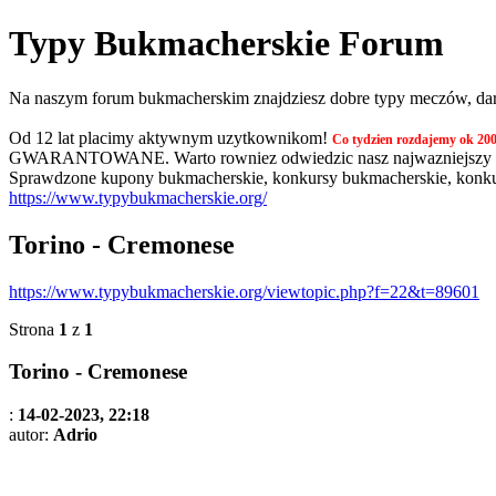
Typy Bukmacherskie Forum
Na naszym forum bukmacherskim znajdziesz dobre typy meczów, darmo
Od 12 lat placimy aktywnym uzytkownikom!
Co tydzien rozdajemy ok 200
GWARANTOWANE. Warto rowniez odwiedzic nasz najwazniejszy tem
Sprawdzone kupony bukmacherskie, konkursy bukmacherskie, konkurs
https://www.typybukmacherskie.org/
Torino - Cremonese
https://www.typybukmacherskie.org/viewtopic.php?f=22&t=89601
Strona
1
z
1
Torino - Cremonese
:
14-02-2023, 22:18
autor:
Adrio