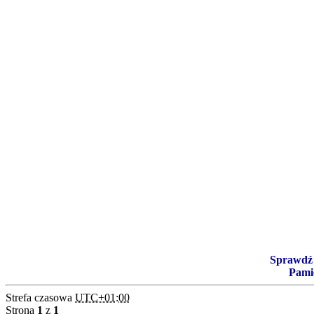
Sprawdź 
Pami
Strefa czasowa
UTC+01:00
Strona
1
z
1