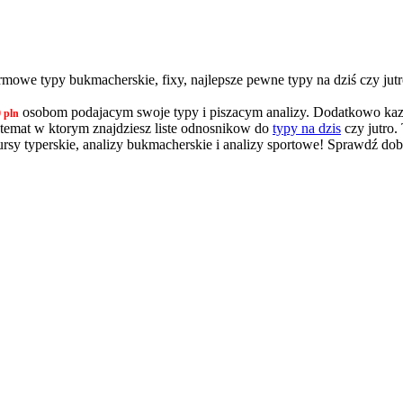
we typy bukmacherskie, fixy, najlepsze pewne typy na dziś czy jutro
osobom podajacym swoje typy i piszacym analizy. Dodatkowo kaz
 pln
at w ktorym znajdziesz liste odnosnikow do
typy na dzis
czy jutro.
y typerskie, analizy bukmacherskie i analizy sportowe! Sprawdź dob