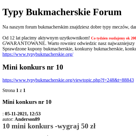
Typy Bukmacherskie Forum
Na naszym forum bukmacherskim znajdziesz dobre typy meczów, darmo
Od 12 lat placimy aktywnym uzytkownikom!
Co tydzien rozdajemy ok 200
GWARANTOWANE. Warto rowniez odwiedzic nasz najwazniejszy tem
Sprawdzone kupony bukmacherskie, konkursy bukmacherskie, konkurs
https://www.typybukmacherskie.org/
Mini konkurs nr 10
https://www.typybukmacherskie.org/viewtopic.php?f=248&t=88843
Strona
1
z
1
Mini konkurs nr 10
:
05-11-2021, 12:53
autor:
Anderson89
10 mini konkurs -wygraj 50 zł