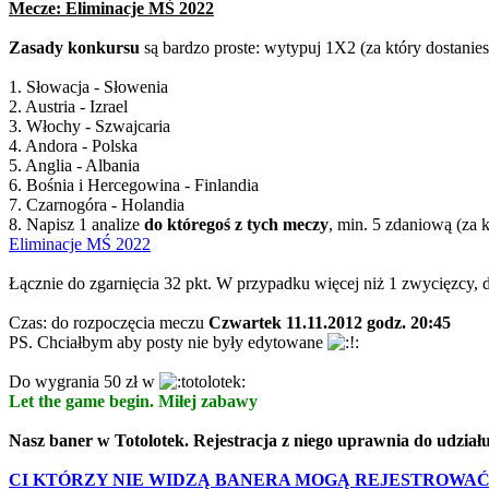
Mecze: Eliminacje MŚ 2022
Zasady konkursu
są bardzo proste: wytypuj 1X2 (za który dostanies
1. Słowacja - Słowenia
2. Austria - Izrael
3. Włochy - Szwajcaria
4. Andora - Polska
5. Anglia - Albania
6. Bośnia i Hercegowina - Finlandia
7. Czarnogóra - Holandia
8. Napisz 1 analize
do któregoś z tych meczy
, min. 5 zdaniową (za kt
Eliminacje MŚ 2022
Łącznie do zgarnięcia 32 pkt. W przypadku więcej niż 1 zwycięzcy,
Czas: do rozpoczęcia meczu
Czwartek 11.11.2012 godz. 20:45
PS. Chciałbym aby posty nie były edytowane
Do wygrania 50 zł w
Let the game begin. Miłej zabawy
Nasz baner w Totolotek. Rejestracja z niego uprawnia do udzi
CI KTÓRZY NIE WIDZĄ BANERA MOGĄ REJESTROWAĆ