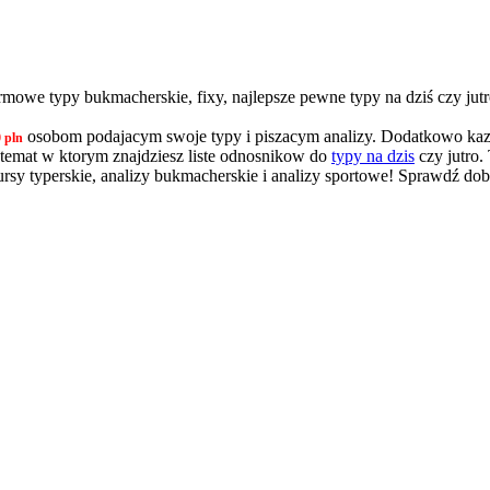
we typy bukmacherskie, fixy, najlepsze pewne typy na dziś czy jutro
osobom podajacym swoje typy i piszacym analizy. Dodatkowo kaz
 pln
at w ktorym znajdziesz liste odnosnikow do
typy na dzis
czy jutro.
y typerskie, analizy bukmacherskie i analizy sportowe! Sprawdź dob