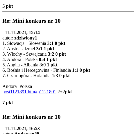
5 pkt
Re: Mini konkurs nr 10
:
11-11-2021, 15:14
autor:
zdziwiony1
1. Słowacja - Słowenia
3:1
0 pkt
2. Austria - Izrael
3:1
1 pkt
3. Włochy - Szwajcaria
3:2
0 pkt
4. Andora - Polska
0:4
1 pkt
5. Anglia - Albania
3:0
1 pkt
6. Bośnia i Hercegowina - Finlandia
1:1
0 pkt
7. Czarnogóra - Holandia
1:3
0 pkt
Andora- Polska
post1121891.htm#p1121891
2+2pkt
7 pkt
Re: Mini konkurs nr 10
:
11-11-2021, 16:53
autor:
Anderson89