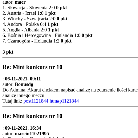
autor:
maer
1. Słowacja - Słowenia 2:0
0 pkt
2. Austria - Izrael 1:0
1 pkt
3. Włochy - Szwajcaria 2:0
0 pkt
4. Andora - Polska 0:4
1 pkt
5. Anglia - Albania 2:0
1 pkt
6. Bośnia i Hercegowina - Finlandia 1:0
0 pkt
7. Czarnogóra - Holandia 1:2
0 pkt
3 pkt
Re: Mini konkurs nr 10
:
06-11-2021, 09:11
autor:
Bonusdg
Do Admina. Akurat chciałem napisać analizę na zdarzenie ilości kartek
analizę innego meczu.
Tutaj link:
post1121844.htm#p1121844
Re: Mini konkurs nr 10
:
09-11-2021, 16:34
autor:
marcin11021995