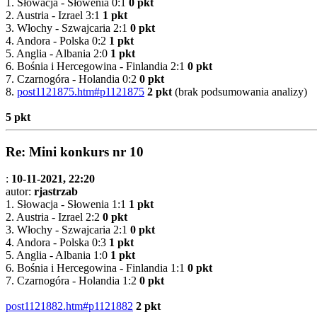
1. Słowacja - Słowenia 0:1
0 pkt
2. Austria - Izrael 3:1
1 pkt
3. Włochy - Szwajcaria 2:1
0 pkt
4. Andora - Polska 0:2
1 pkt
5. Anglia - Albania 2:0
1 pkt
6. Bośnia i Hercegowina - Finlandia 2:1
0 pkt
7. Czarnogóra - Holandia 0:2
0 pkt
8.
post1121875.htm#p1121875
2 pkt
(brak podsumowania analizy)
5 pkt
Re: Mini konkurs nr 10
:
10-11-2021, 22:20
autor:
rjastrzab
1. Słowacja - Słowenia 1:1
1 pkt
2. Austria - Izrael 2:2
0 pkt
3. Włochy - Szwajcaria 2:1
0 pkt
4. Andora - Polska 0:3
1 pkt
5. Anglia - Albania 1:0
1 pkt
6. Bośnia i Hercegowina - Finlandia 1:1
0 pkt
7. Czarnogóra - Holandia 1:2
0 pkt
post1121882.htm#p1121882
2 pkt