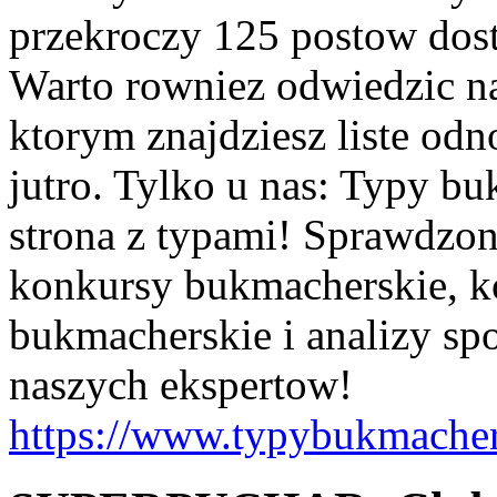
przekroczy 125 postow dos
Warto rowniez odwiedzic na
ktorym znajdziesz liste od
jutro. Tylko u nas: Typy bu
strona z typami! Sprawdzo
konkursy bukmacherskie, ko
bukmacherskie i analizy sp
naszych ekspertow!
https://www.typybukmacher