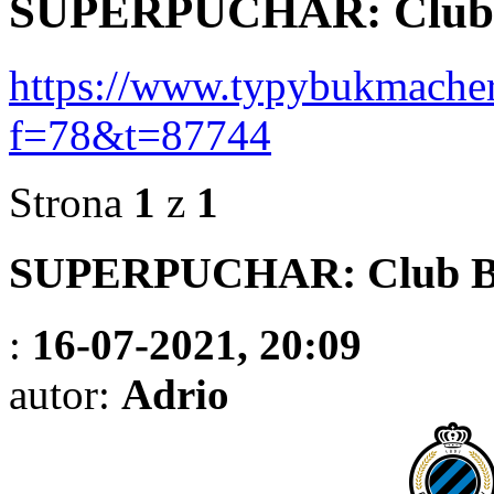
SUPERPUCHAR: Club 
https://www.typybukmacher
f=78&t=87744
Strona
1
z
1
SUPERPUCHAR: Club Br
:
16-07-2021, 20:09
autor:
Adrio