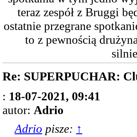
teraz zespół z Bruggi bę
ostatnie przegrane spotkan
to z pewnością drużyn
silni
Re: SUPERPUCHAR: Clu
:
18-07-2021, 09:41
autor:
Adrio
Adrio
pisze:
↑