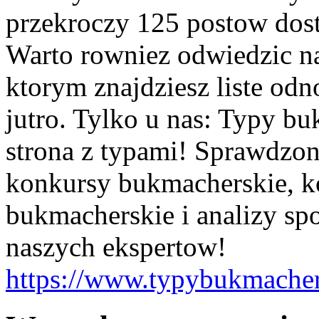
przekroczy 125 postow dos
Warto rowniez odwiedzic na
ktorym znajdziesz liste od
jutro. Tylko u nas: Typy bu
strona z typami! Sprawdzo
konkursy bukmacherskie, ko
bukmacherskie i analizy sp
naszych ekspertow!
https://www.typybukmacher