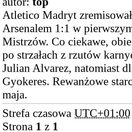
autor:
top
Atletico Madryt zremisował
Arsenalem 1:1 w pierwszy
Mistrzów. Co ciekawe, obie
po strzałach z rzutów karn
Julian Alvarez, natomiast d
Gyokeres. Rewanżowe starc
maja.
Strefa czasowa
UTC+01:00
Strona
1
z
1