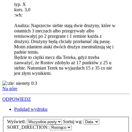
typ. X
kurs. 3,0
:wh:
Analiza: Naprzeciw siebie stają dwie drużyny, które w
ostatnich 3 meczach albo przegrywały albo
remisowały( po 2 przegrane i 1 remisie każda z
drużyn). Drużyny będą chciały przełamać złą passę.
Moim zdaniem ataki dwóch drużyn zneutralizują się i
padnie remis.
Będzie to ciężki mecz dla Tereka, gdyż trzeba
zauważyć, że Rostov zdobylo aż 17 punktów z 25 u
siebie. Natomiast Terek na wyjazdach 15 z 35 co nie
jest złym wynikiem.
niestety 0:3
Na górę
ODPOWIEDZ
Podgląd wydruku
Wyświetl:
Sortuj wg:
SORT_DIRECTION: