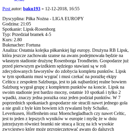
Post
autor:
baku193
»
12-12-2018, 16:55
Dyscyplina: Piłka Nożna - LIGA EUROPY
Godzina: 21:05
Spotkanie: Lipsk-Rosenborg
Typ: Przedział bramek 4-5
Kurs: 2.80
Bukmacher: Fortuna
Analiza: Ostatnia kolejka piłkarskiej ligi europy. Drużyna RB Lipsk,
która jeszcze zachowała szanse na awans podejmowała będzie na
własnym stadionie drużynę Rosenborga Trondheim. Gospodarze już
przed pierwszym gwizdkiem sędziego stawiani są w roli
zdecydowanych faworytów do zdobycia kompletu punktów. Lipsk
w tym spotkaniu musi wygrać i musi czekać na porażkę ekipy
Celticu z zespołem Salzburga, jest to jak najbardziej realne bowiem
Salzburg wygrał grupę z kompletem punktów na koncie. Lipsk na
swoim stadionie jest bardzo mocny, ostatnie 10 spotkań i tylko 2
wpadki, znaczy jedna porażka oraz jeden podział punktów. W 7
poprzednich spotkaniach gospodarze nie stracili nawet jednego gola
a nie grali z byle kim bowiem ich rywalami były Schalke,
Leverkusen, Hoffenheim oraz Moenchegladbach czy nawet Celtic,
jest to jeden z lepszych wyników w europie i myślę że w dniu
jutrzejszym również bramki nie stracą a liczę na ich wysokie
zwycięstwo które może przypieczętować awans do dalszych