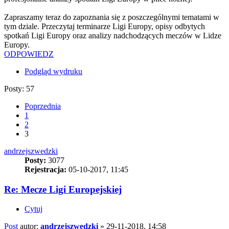
Zapraszamy teraz do zapoznania się z poszczególnymi tematami w
tym dziale. Przeczytaj terminarze Ligi Europy, opisy odbytych
spotkań Ligi Europy oraz analizy nadchodzących meczów w Lidze
Europy.
ODPOWIEDZ
Podgląd wydruku
Posty: 57
Poprzednia
1
2
3
andrzejszwedzki
Posty:
3077
Rejestracja:
05-10-2017, 11:45
Re: Mecze Ligi Europejskiej
Cytuj
Post
autor:
andrzejszwedzki
»
29-11-2018, 14:58