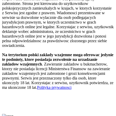
zabronione. Strona jest kierowana do uzytkownikow
polskojezycznych zamieszkalych w krajach, w ktorych korzystanie
z Serwisu jest zgodne z prawem. Wiadomosci prezentowane w
serwisie sa dozwolone wylacznie dla osob podlegajacych
jurysdykcjom prawnym, w ktorych uczestnictwo w grach
hazardowych online jest legalne. Korzystajac z serwisu, uzytkownik
deklaruje wobec administratora, ze uczestnictwo w grach
hazardowych online jest w jego jurysdykcji dozwolona i ponosi
pelna odpowiedzialnosc za prawdziwosc zlozonego przez siebie
oswiadczenia.
Na terytorium polski zaklady wzajemne moga oferowac jedynie
te podmioty, ktore posiadaja zezwolenie na urzadzanie
zakladow wzajemnych
. Zawieranie zakladow u bukmacherow,
ktorzy nie posiadaja licencji Ministerstwa Finansow na zawieranie
zakladow wzajemnych jest zabronione i grozi konsekwencjami
prawnymi. Serwis jest przeznaczony tylko dla osob, ktore
ukonczyly 18 lat. Korzystajac z serwisu, uzytkownik potwierdza, ze
ma ukonczone 18 lat.
Polityka prywatnosci