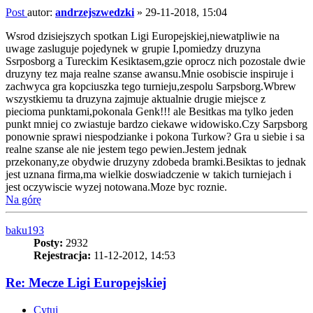
Post
autor:
andrzejszwedzki
»
29-11-2018, 15:04
Wsrod dzisiejszych spotkan Ligi Europejskiej,niewatpliwie na
uwage zasluguje pojedynek w grupie I,pomiedzy druzyna
Ssrposborg a Tureckim Kesiktasem,gzie oprocz nich pozostale dwie
druzyny tez maja realne szanse awansu.Mnie osobiscie inspiruje i
zachwyca gra kopciuszka tego turnieju,zespolu Sarpsborg.Wbrew
wszystkiemu ta druzyna zajmuje aktualnie drugie miejsce z
piecioma punktami,pokonala Genk!!! ale Besitkas ma tylko jeden
punkt mniej co zwiastuje bardzo ciekawe widowisko.Czy Sarpsborg
ponownie sprawi niespodzianke i pokona Turkow? Gra u siebie i sa
realne szanse ale nie jestem tego pewien.Jestem jednak
przekonany,ze obydwie druzyny zdobeda bramki.Besiktas to jednak
jest uznana firma,ma wielkie doswiadczenie w takich turniejach i
jest oczywiscie wyzej notowana.Moze byc roznie.
Na górę
baku193
Posty:
2932
Rejestracja:
11-12-2012, 14:53
Re: Mecze Ligi Europejskiej
Cytuj