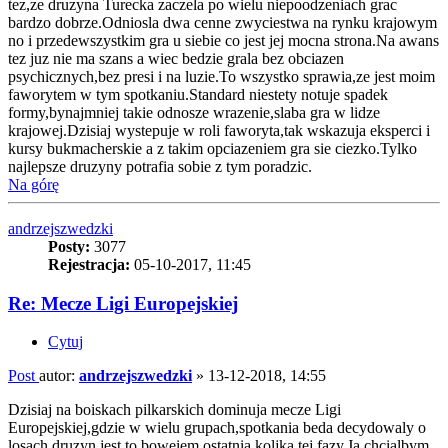
tez,ze druzyna Turecka zaczela po wielu niepoodzeniach grac
bardzo dobrze.Odniosla dwa cenne zwyciestwa na rynku krajowym
no i przedewszystkim gra u siebie co jest jej mocna strona.Na awans
tez juz nie ma szans a wiec bedzie grala bez obciazen
psychicznych,bez presi i na luzie.To wszystko sprawia,ze jest moim
faworytem w tym spotkaniu.Standard niestety notuje spadek
formy,bynajmniej takie odnosze wrazenie,slaba gra w lidze
krajowej.Dzisiaj wystepuje w roli faworyta,tak wskazuja eksperci i
kursy bukmacherskie a z takim opciazeniem gra sie ciezko.Tylko
najlepsze druzyny potrafia sobie z tym poradzic.
Na górę
andrzejszwedzki
Posty:
3077
Rejestracja:
05-10-2017, 11:45
Re: Mecze Ligi Europejskiej
Cytuj
Post
autor:
andrzejszwedzki
»
13-12-2018, 14:55
Dzisiaj na boiskach pilkarskich dominuja mecze Ligi
Europejskiej,gdzie w wielu grupach,spotkania beda decydowaly o
losach druzyn jest to boweiem ostatnia koljka tej fazy.Ja chcialbym