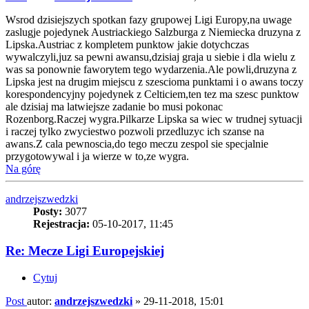
Wsrod dzisiejszych spotkan fazy grupowej Ligi Europy,na uwage
zaslugje pojedynek Austriackiego Salzburga z Niemiecka druzyna z
Lipska.Austriac z kompletem punktow jakie dotychczas
wywalczyli,juz sa pewni awansu,dzisiaj graja u siebie i dla wielu z
was sa ponownie faworytem tego wydarzenia.Ale powli,druzyna z
Lipska jest na drugim miejscu z szescioma punktami i o awans toczy
korespondencyjny pojedynek z Celticiem,ten tez ma szesc punktow
ale dzisiaj ma latwiejsze zadanie bo musi pokonac
Rozenborg.Raczej wygra.Pilkarze Lipska sa wiec w trudnej sytuacji
i raczej tylko zwyciestwo pozwoli przedluzyc ich szanse na
awans.Z cala pewnoscia,do tego meczu zespol sie specjalnie
przygotowywal i ja wierze w to,ze wygra.
Na górę
andrzejszwedzki
Posty:
3077
Rejestracja:
05-10-2017, 11:45
Re: Mecze Ligi Europejskiej
Cytuj
Post
autor:
andrzejszwedzki
»
29-11-2018, 15:01