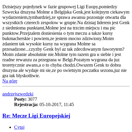
Dzisiejszy pojedynek w fazie grupowej Ligi Euopy,pomiedzy
Szwecka druzyna Molme a Belgijska Genk,jest kolejnym ciekawym
wydarzeniem,tymbardziej,ze sprawa awansu pozostaje otwarta dla
wszystkich czterech zespolow w grupie.Na dzisiaj liderem jest Genk
z siedmioma punktami,Molme jest na trzcim miejscu i ma pic
punktow.Przejzalem doniesienia o tym meczu a takze kursy
bukmacherskie i powiem,ze jestem mocno zdziwiony.Moim
zdaniem tak wysokie kursy na wygrana Molme sa
przesadzone...czyzby Genk byl az tak zdecdowanym faworytem?
Moim zdanie absolutnie nie.Molme tym razem gra u siebie i jest
rzadne rewanzu za przegrana w Belgi.Pozatym wygrana da juz
teoretycznie awans,a o to chyba chodzi.Owszem Genk to dobra
druzyna ale wydaje mi sie,ze po swietnym poczatku sezonu,juz nie
gra tak blyskotliwie.
Na górę
andrzejszwedzki
Posty:
3077
Rejestracja:
05-10-2017, 11:45
Re: Mecze Ligi Europejskiej
Cytuj