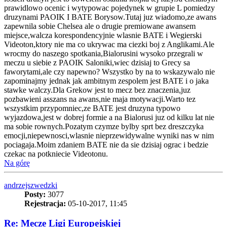
prawidlowo ocenic i wytypowac pojedynek w grupie L pomiedzy
druzynami PAOIK I BATE Borysow.Tutaj juz wiadomo,ze awans
zapewnila sobie Chelsea ale o drugie premiowane awansem
miejsce,walcza korespondencyjnie wlasnie BATE i Wegierski
Videoton,ktory nie ma co ukrywac ma ciezki boj z Anglikami.Ale
wrocmy do naszego spotkania,Bialorusini wysoko przegrali w
meczu u siebie z PAOIK Saloniki,wiec dzisiaj to Grecy sa
faworytami,ale czy napewno? Wszystko by na to wskazywalo nie
zapominajmy jednak jak ambitnym zespolem jest BATE i o jaka
stawke walczy.Dla Grekow jest to mecz bez znaczenia,juz
pozbawieni asszans na awans,nie maja motywacji.Warto tez
wszystkim przypomniec,ze BATE jest druzyna typowo
wyjazdowa,jest w dobrej formie a na Bialorusi juz od kilku lat nie
ma sobie rownych.Pozatym czymze bylby sprt bez dreszczyka
emocji,niepewnosci,wlasnie nieprzewidywalne wyniki nas w nim
pociagaja.Moim zdaniem BATE nie da sie dzisiaj ograc i bedzie
czekac na potkniecie Videotonu.
Na górę
andrzejszwedzki
Posty:
3077
Rejestracja:
05-10-2017, 11:45
Re: Mecze Ligi Europejskiej