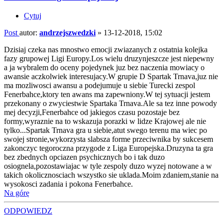
Cytuj
Post
autor:
andrzejszwedzki
»
13-12-2018, 15:02
Dzisiaj czeka nas mnostwo emocji zwiazanych z ostatnia kolejka
fazy grupowej Ligi Europy.Los wielu druzynjeszcze jest niepewny
a ja wybralem do oceny pojedynek juz bez naczenia mowiacy o
awansie aczkolwiek interesujacy.W grupie D Spartak Trnava,juz nie
ma mozliwosci awansu a podejumuje u siebie Turecki zespol
Fenerbahce,ktory ten awans ma zapewniony.W tej sytuacji jestem
przekonany o zwyciestwie Spartaka Trnava.Ale sa tez inne powody
mej decyzji,Fenerbahce od jakiegos czasu pozostaje bez
formy,wyraznie na to wskazuja porazki w lidze Krajowej ale nie
tylko...Spartak Trnava gra u siebie,atut swego terenu ma wiec po
swojej stronie,wykorzysta slabsza forme przeciwnika by sukcesem
zakonczyc tegoroczna przygode z Liga Europejska.Druzyna ta gra
bez zbednych opciazen psychicznych bo i tak duzo
osiognela,pozostawiajac w tyle zespoly duzo wyzej notowane a w
takich okolicznosciach wszystko sie uklada.Moim zdaniem,stanie na
wysokosci zadania i pokona Fenerbahce.
Na górę
ODPOWIEDZ