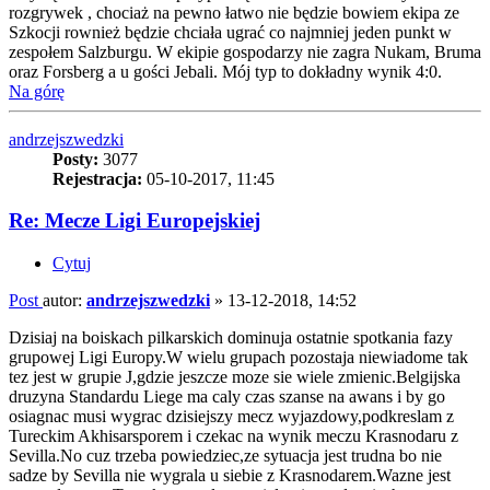
rozgrywek , chociaż na pewno łatwo nie będzie bowiem ekipa ze
Szkocji rownież będzie chciała ugrać co najmniej jeden punkt w
zespołem Salzburgu. W ekipie gospodarzy nie zagra Nukam, Bruma
oraz Forsberg a u gości Jebali. Mój typ to dokładny wynik 4:0.
Na górę
andrzejszwedzki
Posty:
3077
Rejestracja:
05-10-2017, 11:45
Re: Mecze Ligi Europejskiej
Cytuj
Post
autor:
andrzejszwedzki
»
13-12-2018, 14:52
Dzisiaj na boiskach pilkarskich dominuja ostatnie spotkania fazy
grupowej Ligi Europy.W wielu grupach pozostaja niewiadome tak
tez jest w grupie J,gdzie jeszcze moze sie wiele zmienic.Belgijska
druzyna Standardu Liege ma caly czas szanse na awans i by go
osiagnac musi wygrac dzisiejszy mecz wyjazdowy,podkreslam z
Tureckim Akhisarsporem i czekac na wynik meczu Krasnodaru z
Sevilla.No cuz trzeba powiedziec,ze sytuacja jest trudna bo nie
sadze by Sevilla nie wygrala u siebie z Krasnodarem.Wazne jest