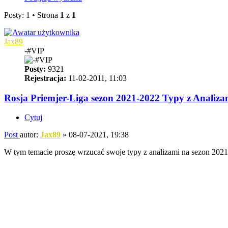
Posty: 1 • Strona
1
z
1
Jax89
-#VIP
Posty:
9321
Rejestracja:
11-02-2011, 11:03
Rosja Priemjer-Liga sezon 2021-2022 Typy z Analiza
Cytuj
Post
autor:
Jax89
»
08-07-2021, 19:38
W tym temacie proszę wrzucać swoje typy z analizami na sezon 2021