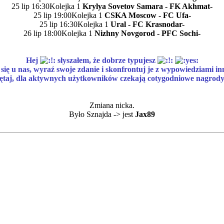
25 lip 16:30Kolejka 1
Krylya Sovetov Samara - FK Akhmat-
25 lip 19:00Kolejka 1
CSKA Moscow - FC Ufa-
25 lip 16:30Kolejka 1
Ural - FC Krasnodar-
26 lip 18:00Kolejka 1
Nizhny Novgorod - PFC Sochi-
Hej
słyszałem, że dobrze typujesz
się u nas, wyraź swoje zdanie i skonfrontuj je z wypowiedziami i
ętaj, dla aktywnych użytkowników czekają cotygodniowe nagrod
Zmiana nicka.
Było Sznajda -> jest
Jax89