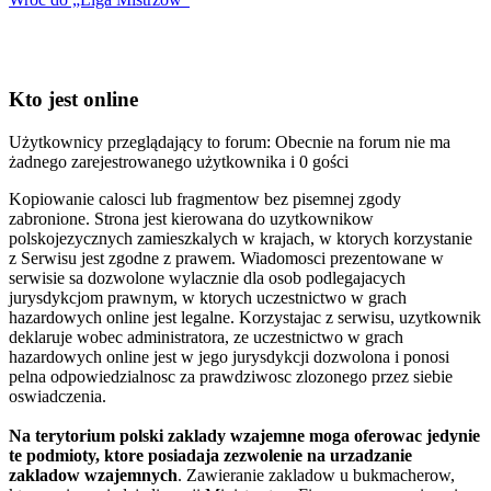
Kto jest online
Użytkownicy przeglądający to forum: Obecnie na forum nie ma
żadnego zarejestrowanego użytkownika i 0 gości
Kopiowanie calosci lub fragmentow bez pisemnej zgody
zabronione. Strona jest kierowana do uzytkownikow
polskojezycznych zamieszkalych w krajach, w ktorych korzystanie
z Serwisu jest zgodne z prawem. Wiadomosci prezentowane w
serwisie sa dozwolone wylacznie dla osob podlegajacych
jurysdykcjom prawnym, w ktorych uczestnictwo w grach
hazardowych online jest legalne. Korzystajac z serwisu, uzytkownik
deklaruje wobec administratora, ze uczestnictwo w grach
hazardowych online jest w jego jurysdykcji dozwolona i ponosi
pelna odpowiedzialnosc za prawdziwosc zlozonego przez siebie
oswiadczenia.
Na terytorium polski zaklady wzajemne moga oferowac jedynie
te podmioty, ktore posiadaja zezwolenie na urzadzanie
zakladow wzajemnych
. Zawieranie zakladow u bukmacherow,