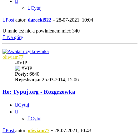
Cytuj
Post
autor:
darecki522
»
28-07-2021, 10:04
U mnie też nic,a powinienem mieć 340
Na górę
oliwiam77
-#VIP
Posty:
6640
Rejestracja:
25-03-2014, 15:06
Re: Typuj.org - Rozgrzewka
Cytuj
Cytuj
Post
autor:
oliwiam77
»
28-07-2021, 10:43