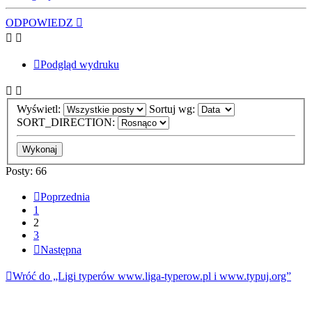
ODPOWIEDZ
Podgląd wydruku
Wyświetl:
Sortuj wg:
SORT_DIRECTION:
Posty: 66
Poprzednia
1
2
3
Następna
Wróć do „Ligi typerów www.liga-typerow.pl i www.typuj.org”