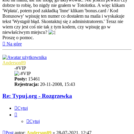
dobrze to robię, bo nigdy nie grałem w Totolotku. A więc klikam
'Wpłata', potem pod zakładką 'Inne' klikam 'bonus.card / Kod
Bonusowy' wpisuję ten numer co dostałem na maila i wyskakuje
tekst 'Wystąpił błąd. Skontaktuj się z administratorem.' Teraz nie
wiem czy jest coś nie tak z tym kodem, czy wpisuję go w
niewłaściwym miejscu?
Proszę o pomoc.
Na górę
Anderson89
-#VIP
Posty:
15461
Rejestracja:
20-11-2008, 15:43
Re: Typuj.org - Rozgrzewka
Cytuj
Cytuj
Post
autor:
Anderson89
»
28-07-2021, 12:47