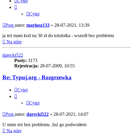
Cytuj
Cytuj
Post
autor:
mariusz133
»
28-07-2021, 13:39
ja też mam kod na 30 zł do totolotka - wszedł bez problemu
Na górę
darecki522
Posty:
3173
Rejestracja:
28-07-2009, 10:55
Re: Typuj.org - Rozgrzewka
Cytuj
Cytuj
Post
autor:
darecki522
»
28-07-2021, 14:07
U mnie też bez problemu .Już go podwoiłem
Na górę