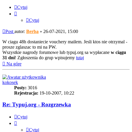
Cytuj
Cytuj
Post
autor:
Berba
»
26-07-2021, 15:00
W ciagu 48h dostaniecie vouchery mailem. Jesli ktos nie otrzymal -
prosze zglaszac to mi na PW.
Wszystkie nagrody forumowe lub typuj.org sa wypłacane
w ciągu
31 dni
! Zgłoszenia do grup wpisujemy
tutaj
Na górę
kokosek
Posty:
3016
Rejestracja:
19-10-2007, 10:22
Re: Typuj.org - Rozgrzewka
Cytuj
Cytuj