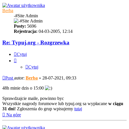
Berba
-#Site Admin
Posty:
5696
Rejestracja:
04-03-2005, 12:14
Re: Typuj.org - Rozgrzewka
Cytuj
Cytuj
Post
autor:
Berba
»
28-07-2021, 09:33
48h minie dzis o 15:00
Sprawdzajcie maile, powinno byc
Wszystkie nagrody forumowe lub typuj.org sa wypłacane
w ciągu
31 dni
! Zgłoszenia do grup wpisujemy
tutaj
Na górę