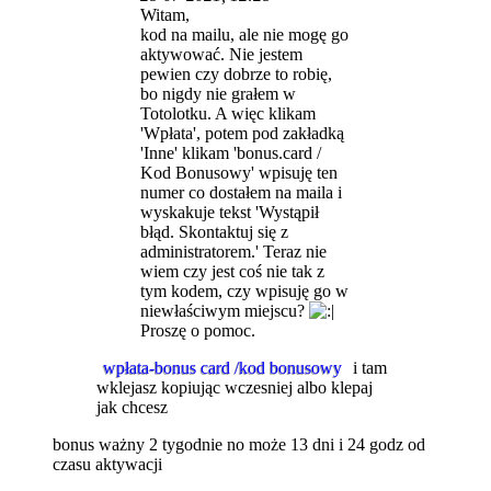
Witam,
kod na mailu, ale nie mogę go
aktywować. Nie jestem
pewien czy dobrze to robię,
bo nigdy nie grałem w
Totolotku. A więc klikam
'Wpłata', potem pod zakładką
'Inne' klikam 'bonus.card /
Kod Bonusowy' wpisuję ten
numer co dostałem na maila i
wyskakuje tekst 'Wystąpił
błąd. Skontaktuj się z
administratorem.' Teraz nie
wiem czy jest coś nie tak z
tym kodem, czy wpisuję go w
niewłaściwym miejscu?
Proszę o pomoc.
wpłata-bonus card /kod bonusowy
i tam
wklejasz kopiując wczesniej albo klepaj
jak chcesz
bonus ważny 2 tygodnie no może 13 dni i 24 godz od
czasu aktywacji