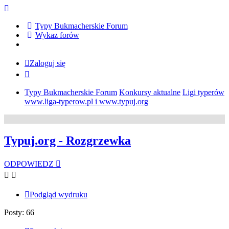
Typy Bukmacherskie Forum
Wykaz forów
Zaloguj się
Typy Bukmacherskie Forum
Konkursy aktualne
Ligi typerów
www.liga-typerow.pl i www.typuj.org
Typuj.org - Rozgrzewka
ODPOWIEDZ
Podgląd wydruku
Posty: 66