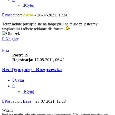
Cytuj
Post
autor:
Adrio
»
28-07-2021, 11:34
Teraz ładnie pucujcie się na fanpejdzu na fejsie ze jesteśmy
wypłacalni i róbcie reklamę dla forum!
Na górę
Erra
Posty:
19
Rejestracja:
17-08-2011, 06:42
Re: Typuj.org - Rozgrzewka
Cytuj
Cytuj
Post
autor:
Erra
»
28-07-2021, 12:28
Witam,
kod na mailu, ale nie mogę go aktywować. Nie jestem pewien czy