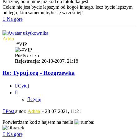
Patrzcie, bo u mnie już kod do totolotka jest
Celem nie jest bycie lepszym od kogoś innego, lecz bycie lepszym
od tego, kim samemu było się wcześniej!
Na górę
Adrio
-#VIP
Posty:
7175
Rejestracja:
20-10-2007, 21:18
Re: Typuj.org - Rozgrzewka
Cytuj
Cytuj
Post
autor:
Adrio
»
28-07-2021, 11:21
Potwierdzam kod z hajsem na meilu
Na górę