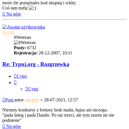
może żle przepisales kod skopiuj i wklej
Coś tam trafię
Na górę
qwerty
#Weteran
Posty:
6732
Rejestracja:
28-12-2007, 10:11
Re: Typuj.org - Rozgrzewka
Cytuj
Cytuj
Post
autor:
qwerty
»
28-07-2021, 12:57
Niestety konkursy z fortuny brak maila, hajsu ani niczego.
"pada śnieg i pada Danilo. Po raz trzeci, ale tym razem sie nie
podniesie"
Na górę