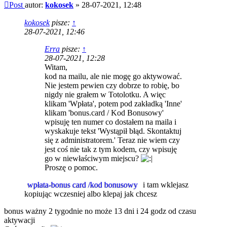
Post
autor:
kokosek
»
28-07-2021, 12:48
kokosek
pisze:
↑
28-07-2021, 12:46
Erra
pisze:
↑
28-07-2021, 12:28
Witam,
kod na mailu, ale nie mogę go aktywować.
Nie jestem pewien czy dobrze to robię, bo
nigdy nie grałem w Totolotku. A więc
klikam 'Wpłata', potem pod zakładką 'Inne'
klikam 'bonus.card / Kod Bonusowy'
wpisuję ten numer co dostałem na maila i
wyskakuje tekst 'Wystąpił błąd. Skontaktuj
się z administratorem.' Teraz nie wiem czy
jest coś nie tak z tym kodem, czy wpisuję
go w niewłaściwym miejscu?
Proszę o pomoc.
wpłata-bonus card /kod bonusowy
i tam wklejasz
kopiując wczesniej albo klepaj jak chcesz
bonus ważny 2 tygodnie no może 13 dni i 24 godz od czasu
aktywacji