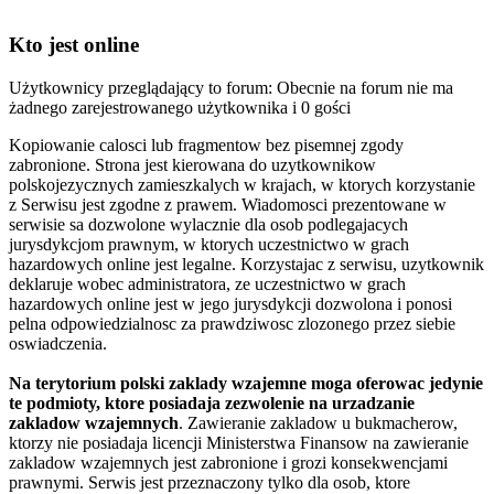
Kto jest online
Użytkownicy przeglądający to forum: Obecnie na forum nie ma
żadnego zarejestrowanego użytkownika i 0 gości
Kopiowanie calosci lub fragmentow bez pisemnej zgody
zabronione. Strona jest kierowana do uzytkownikow
polskojezycznych zamieszkalych w krajach, w ktorych korzystanie
z Serwisu jest zgodne z prawem. Wiadomosci prezentowane w
serwisie sa dozwolone wylacznie dla osob podlegajacych
jurysdykcjom prawnym, w ktorych uczestnictwo w grach
hazardowych online jest legalne. Korzystajac z serwisu, uzytkownik
deklaruje wobec administratora, ze uczestnictwo w grach
hazardowych online jest w jego jurysdykcji dozwolona i ponosi
pelna odpowiedzialnosc za prawdziwosc zlozonego przez siebie
oswiadczenia.
Na terytorium polski zaklady wzajemne moga oferowac jedynie
te podmioty, ktore posiadaja zezwolenie na urzadzanie
zakladow wzajemnych
. Zawieranie zakladow u bukmacherow,
ktorzy nie posiadaja licencji Ministerstwa Finansow na zawieranie
zakladow wzajemnych jest zabronione i grozi konsekwencjami
prawnymi. Serwis jest przeznaczony tylko dla osob, ktore