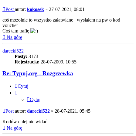
Post
autor:
kokosek
»
27-07-2021, 08:01
coś mozolnie to wszystko załatwiane . wysłałem na pw o kod
voucher
Coś tam trafię
Na górę
darecki522
Posty:
3173
Rejestracja:
28-07-2009, 10:55
Re: Typuj.org - Rozgrzewka
Cytuj
Cytuj
Post
autor:
darecki522
»
28-07-2021, 05:45
Kodów dalej nie widać
Na górę