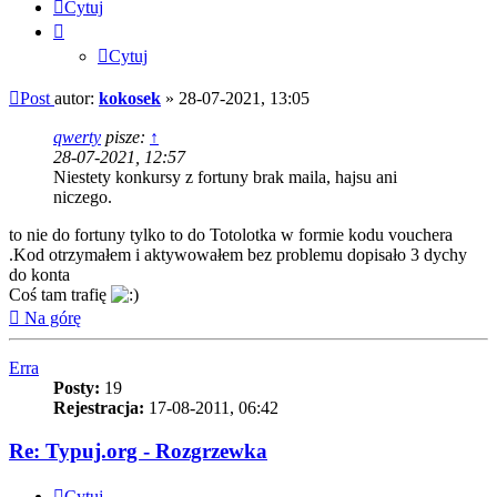
Cytuj
Cytuj
Post
autor:
kokosek
»
28-07-2021, 13:05
qwerty
pisze:
↑
28-07-2021, 12:57
Niestety konkursy z fortuny brak maila, hajsu ani
niczego.
to nie do fortuny tylko to do Totolotka w formie kodu vouchera
.Kod otrzymałem i aktywowałem bez problemu dopisało 3 dychy
do konta
Coś tam trafię
Na górę
Erra
Posty:
19
Rejestracja:
17-08-2011, 06:42
Re: Typuj.org - Rozgrzewka
Cytuj