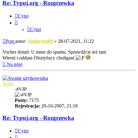
Re: Typuj.org - Rozgrzewka
Cytuj
Cytuj
Post
autor:
Anderson89
»
28-07-2021, 11:22
Vocher dotarł. U mnie do spamu. Sprawdźcie też tam
Wierni i oddani Olsztyńscy chuligani
Na górę
Adrio
-#VIP
Posty:
7175
Rejestracja:
20-10-2007, 21:18
Re: Typuj.org - Rozgrzewka
Cytuj