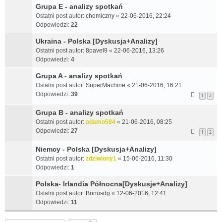
Grupa E - analizy spotkań
Ostatni post autor:
chemiczny
«
22-06-2016, 22:24
Odpowiedzi:
22
Ukraina - Polska [Dyskusja+Analizy]
Ostatni post autor:
8pavel9
«
22-06-2016, 13:26
Odpowiedzi:
4
Grupa A - analizy spotkań
Ostatni post autor:
SuperMachine
«
21-06-2016, 16:21
Odpowiedzi:
39
1
2
Grupa B - analizy spotkań
Ostatni post autor:
adamo584
«
21-06-2016, 08:25
Odpowiedzi:
27
1
2
Niemcy - Polska [Dyskusja+Analizy]
Ostatni post autor:
zdziwiony1
«
15-06-2016, 11:30
Odpowiedzi:
1
Polska- Irlandia Północna[Dyskusje+Analizy]
Ostatni post autor:
Bonusdg
«
12-06-2016, 12:41
Odpowiedzi:
11