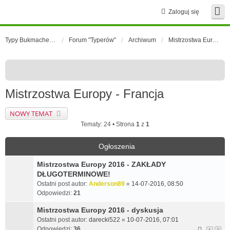
Zaloguj się
Typy Bukmacherskie Forum
Forum "Typerów"
Archiwum
Mistrzostwa Europy - Francja
Mistrzostwa Europy - Francja
NOWY TEMAT
Tematy: 24 • Strona
1
z
1
Ogłoszenia
Mistrzostwa Europy 2016 - ZAKŁADY
DŁUGOTERMINOWE!
Ostatni post autor:
Anderson89
«
14-07-2016, 08:50
Odpowiedzi:
21
Mistrzostwa Europy 2016 - dyskusja
Ostatni post autor:
darecki522
«
10-07-2016, 07:01
Odpowiedzi:
36