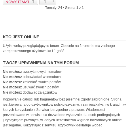
NOWY TEMAT
Tematy: 24 • Strona
1
z
1
KTO JEST ONLINE
Użytkownicy przeglądający to forum: Obecnie na forum nie ma żadnego
zarejestrowanego użytkownika i 1 gość
TWOJE UPRAWNIENIA NA TYM FORUM
Nie możesz
tworzyć nowych tematów
Nie możesz
odpowiadać w tematach
Nie możesz
zmieniać swoich postów
Nie możesz
usuwać swoich postów
Nie możesz
dodawać załączników
Kopiowanie calosci lub fragmentow bez pisemnej zgody zabronione. Strona
jest kierowana do uzytkownikow polskojezycznych zamieszkalych w krajach, w
ktorych korzystanie z Serwisu jest zgodne z prawem. Wiadomosci
prezentowane w serwisie sa dozwolone wylacznie dla osob podlegajacych
jurysdykcjom prawnym, w ktorych uczestnictwo w grach hazardowych online
jest legalne. Korzystajac z serwisu, uzytkownik deklaruje wobec